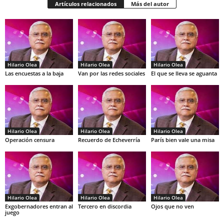
Artículos relacionados
Más del autor
Hilario Olea
Hilario Olea
Hilario Olea
Las encuestas a la baja
Van por las redes sociales
El que se lleva se aguanta
Hilario Olea
Hilario Olea
Hilario Olea
Operación censura
Recuerdo de Echeverría
París bien vale una misa
Hilario Olea
Hilario Olea
Hilario Olea
Exgobernadores entran al
Tercero en discordia
Ojos que no ven
juego