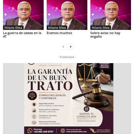
Hilario Olea
Hilario Olea
Hilario Olea
La guerra de castas en la
Eramos muchos
Sobre aviso no hay
4T
engaño
- Publicidad -