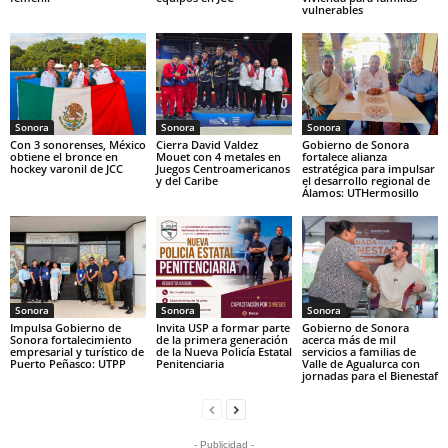
vulnerables
Sonora
Sonora
Sonora
Con 3 sonorenses, México
Cierra David Valdez
Gobierno de Sonora
obtiene el bronce en
Mouet con 4 metales en
fortalece alianza
hockey varonil de JCC
Juegos Centroamericanos
estratégica para impulsar
y del Caribe
el desarrollo regional de
Álamos: UTHermosillo
Sonora
Sonora
Sonora
Impulsa Gobierno de
Invita USP a formar parte
Gobierno de Sonora
Sonora fortalecimiento
de la primera generación
acerca más de mil
empresarial y turístico de
de la Nueva Policía Estatal
servicios a familias de
Puerto Peñasco: UTPP
Penitenciaria
Valle de Agualurca con
jornadas para el Bienestaf
- Publicidad -