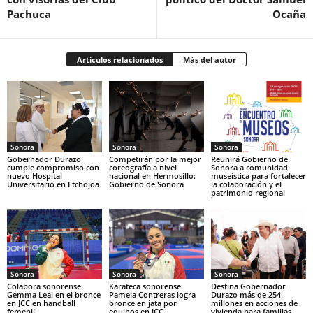
Pachuca
Ocaña
Artículos relacionados
Más del autor
Sonora
Sonora
Sonora
Gobernador Durazo
Competirán por la mejor
Reunirá Gobierno de
cumple compromiso con
coreografía a nivel
Sonora a comunidad
nuevo Hospital
nacional en Hermosillo:
museística para fortalecer
Universitario en Etchojoa
Gobierno de Sonora
la colaboración y el
patrimonio regional
Sonora
Sonora
Sonora
Colabora sonorense
Karateca sonorense
Destina Gobernador
Gemma Leal en el bronce
Pamela Contreras logra
Durazo más de 254
en JCC en handball
bronce en jata por
millones en acciones de
femenil
equipos en JCC
vivienda para familias