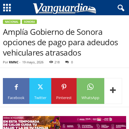
NACIONAL
SONORA
Amplía Gobierno de Sonora
opciones de pago para adeudos
vehiculares atrasados
Por
RMNC
-
19 mayo, 2026
218
0
Facebook
Twitter
Pinterest
WhatsApp