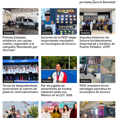
jornadas para el Bienestaf
Sonora
Sonora
Sonora
Policías Estatales,
Acciones de la PESP dejan
Impulsa Gobierno de
solidarios con causas
importantes resultados
Sonora fortalecimiento
nobles, responden a la
en municipios de Sonora
empresarial y turístico de
campaña “Reciclando por
Puerto Peñasco: UTPP
Sonrisas”
Sonora
Sonora
Sonora
Tercia de basquetbolistas
Par de jugadoras
PESP mantiene firme
sonorenses se cubren de
sonorenses de hockey
estrategia operativa en
plata en centroamericano
obtienen plata con
municipios de Sonora
México en los JCC 2026