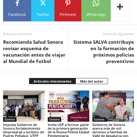
Facebook
Twitter
Pinterest
WhatsApp
Artículo anterior
Artículo siguiente
Recomienda Salud Sonora
Sistema SALVA contribuye
revisar esquema de
en la formación de
vacunación antes de viajar
próximos policías
al Mundial de Futbol
preventivos
Artículos relacionados
Más del autor
Sonora
Sonora
Sonora
Impulsa Gobierno de
Invita USP a formar parte
Gobierno de Sonora
Sonora fortalecimiento
de la primera generación
acerca más de mil
empresarial y turístico de
de la Nueva Policía Estatal
servicios a familias de
Puerto Peñasco: UTPP
Penitenciaria
Valle de Agualurca con