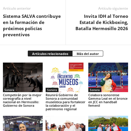
Artículo anterior
Artículo siguiente
Sistema SALVA contribuye
Invita IDH al Torneo
en la formación de
Estatal de Kickboxing,
próximos policías
Batalla Hermosillo 2026
preventivos
Artículos relacionados
Más del autor
Sonora
Sonora
Sonora
Competirán por la mejor
Reunirá Gobierno de
Colabora sonorense
coreografía a nivel
Sonora a comunidad
Gemma Leal en el bronce
nacional en Hermosillo:
museística para fortalecer
en JCC en handball
Gobierno de Sonora
la colaboración y el
femenil
patrimonio regional