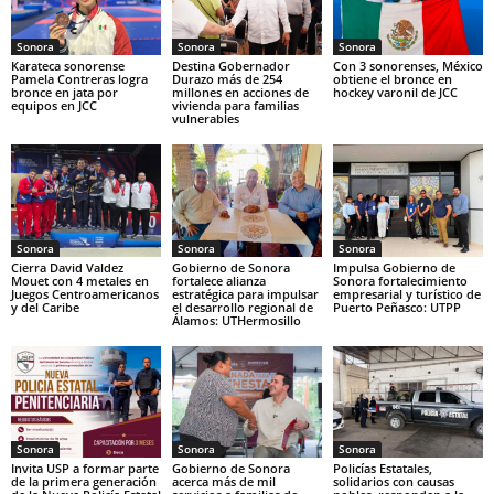
Sonora
Sonora
Sonora
Karateca sonorense
Destina Gobernador
Con 3 sonorenses, México
Pamela Contreras logra
Durazo más de 254
obtiene el bronce en
bronce en jata por
millones en acciones de
hockey varonil de JCC
equipos en JCC
vivienda para familias
vulnerables
Sonora
Sonora
Sonora
Cierra David Valdez
Gobierno de Sonora
Impulsa Gobierno de
Mouet con 4 metales en
fortalece alianza
Sonora fortalecimiento
Juegos Centroamericanos
estratégica para impulsar
empresarial y turístico de
y del Caribe
el desarrollo regional de
Puerto Peñasco: UTPP
Álamos: UTHermosillo
Sonora
Sonora
Sonora
Invita USP a formar parte
Gobierno de Sonora
Policías Estatales,
de la primera generación
acerca más de mil
solidarios con causas