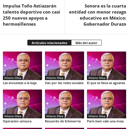
Impulsa Toño Astiazarán
Sonora es la cuarta
talento deportivo con casi
entidad con menor rezago
250 nuevos apoyos a
educativo en México:
hermosillenses
Gobernador Durazo
Artículos relacionados
Más del autor
Hilario Olea
Hilario Olea
Hilario Olea
Las encuestas a la baja
Van por las redes sociales
El que se lleva se aguanta
Hilario Olea
Hilario Olea
Hilario Olea
Operación censura
Recuerdo de Echeverría
París bien vale una misa