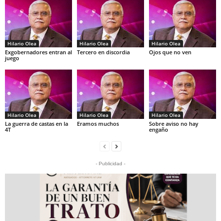
Hilario Olea
Hilario Olea
Hilario Olea
Exgobernadores entran al
Tercero en discordia
Ojos que no ven
juego
Hilario Olea
Hilario Olea
Hilario Olea
La guerra de castas en la
Eramos muchos
Sobre aviso no hay
4T
engaño
- Publicidad -