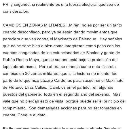
PRI y segundo, si realmente es una fuerza electoral que sea de
consideración.
CAMBIOS EN ZONAS MILITARES…Miren, no es por ser un tanto
cuando desconfiado, pero ya se están dando movimientos que
pareciera que van contra el Maximato de Palenque. Hay señales
que no se sabe bien a bien como interpretar, como pasó con las
cuentas congeladas de los exfuncionarios de Sinaloa y gente de
Rubén Rocha Moya, que se supone está bajo la protección del
lopezobradorismo. Pero ahora se maneja como nota discreta
cambios en 30 zonas militares, que si la historia no miente, fue
parte de lo que hizo Lázaro Cárdenas para sacudirse el Maximato
de Plutarco Elías Calles. Cambios en el partido, en algunos
puestos del gabinete. Todo en el segundo año del sexenio. Más
vale que no pierdan esto de vista, porque puede ser el principio del
rompimiento. Son demasiadas acciones para no ser tomadas en
cuenta. Cheque el dato.
En fin, por eso mejor recuerden lo que decía la abuela Panela, si