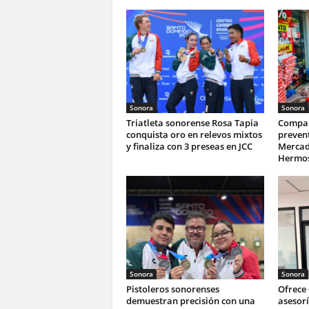
Sonora
Sonora
Triatleta sonorense Rosa Tapia
Compar
conquista oro en relevos mixtos
prevent
y finaliza con 3 preseas en JCC
Mercad
Hermos
Sonora
Sonora
Pistoleros sonorenses
Ofrece
demuestran precisión con una
asesorí