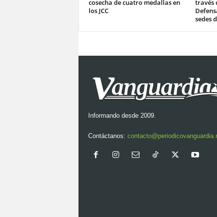
cosecha de cuatro medallas en
través 
los JCC
Defensa
sedes d
Informando desde 2009.
Contáctanos:
contacto@periodicovanguardia