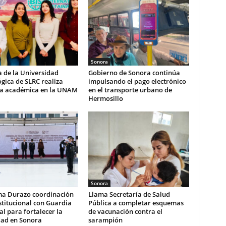
Sonora
 de la Universidad
Gobierno de Sonora continúa
gica de SLRC realiza
impulsando el pago electrónico
ia académica en la UNAM
en el transporte urbano de
Hermosillo
Sonora
ma Durazo coordinación
Llama Secretaría de Salud
stitucional con Guardia
Pública a completar esquemas
l para fortalecer la
de vacunación contra el
dad en Sonora
sarampión