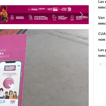
Las 
RMNC
Van 
RMNC
CUA
HSME
Las 
RMNC