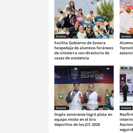
Sonora
Sonora
Facilita Gobierno de Sonora
Alumna
hospedaje de alumnos foráneos
Tecnoló
de Unisierra con directorio de
estanc
casas de asistencia
Sonora
Sonora
Dupla sonorense logró plata en
Reafir
equipo mixto en el tiro
interin
deportivo de los JCC 2026
Naciona
seguri