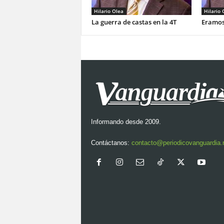
Hilario Olea
Hilario 
La guerra de castas en la 4T
Eramos
Informando desde 2009.
Contáctanos:
contacto@periodicovanguardia