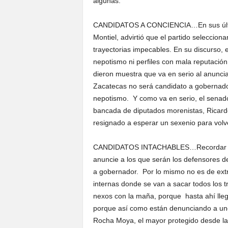
algunas.
CANDIDATOS A CONCIENCIA…En sus último
Montiel, advirtió que el partido seleccio
trayectorias impecables. En su discurso, e
nepotismo ni perfiles con mala reputación
dieron muestra que va en serio al anunc
Zacatecas no será candidato a gobernado
nepotismo. Y como va en serio, el senad
bancada de diputados morenistas, Ricardo
resignado a esperar un sexenio para volve
CANDIDATOS INTACHABLES…Recordar que
anuncie a los que serán los defensores de
a gobernador. Por lo mismo no es de ex
internas donde se van a sacar todos los t
nexos con la maña, porque hasta ahí lleg
porque así como están denunciando a uno
Rocha Moya, el mayor protegido desde la 