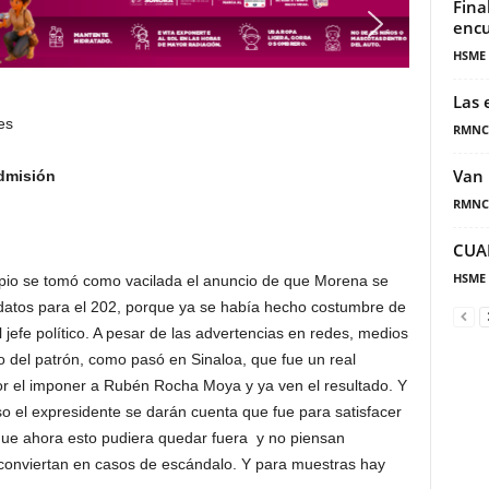
Fina
encu
HSME
Las 
es
RMNC
Van 
dmisión
RMNC
CUA
HSME
 se tomó como vacilada el anuncio de que Morena se
idatos para el 202, porque ya se había hecho costumbre de
 jefe político. A pesar de las advertencias en redes, medios
ho del patrón, como pasó en Sinaloa, que fue un real
 el imponer a Rubén Rocha Moya y ya ven el resultado. Y
uso el expresidente se darán cuenta que fue para satisfacer
que ahora esto pudiera quedar fuera y no piensan
 conviertan en casos de escándalo. Y para muestras hay