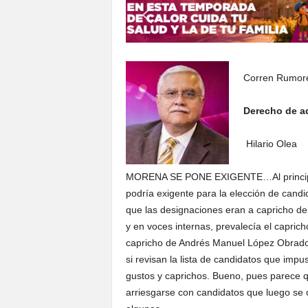
S
o
n
o
r
Corren Rumor
a
Derecho de a
Hilario Olea
MORENA SE PONE EXIGENTE…Al principio
podría exigente para la elección de cand
que las designaciones eran a capricho del
y en voces internas, prevalecía el capric
capricho de Andrés Manuel López Obrador
si revisan la lista de candidatos que imp
gustos y caprichos. Bueno, pues parece 
arriesgarse con candidatos que luego se