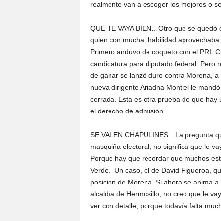
realmente van a escoger los mejores o se i
QUE TE VAYA BIEN…Otro que se quedó con 
quien con mucha habilidad aprovechaba su
Primero anduvo de coqueto con el PRI. C
candidatura para diputado federal. Pero 
de ganar se lanzó duro contra Morena, a 
nueva dirigente Ariadna Montiel le mandó 
cerrada. Esta es otra prueba de que hay 
el derecho de admisión.
SE VALEN CHAPULINES…La pregunta que qu
masquiña electoral, no significa que le va
Porque hay que recordar que muchos están
Verde. Un caso, el de David Figueroa, qu
posición de Morena. Si ahora se anima a b
alcaldía de Hermosillo, no creo que le vay
ver con detalle, porque todavía falta muc