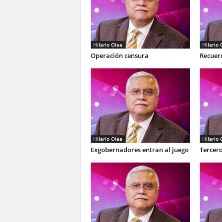
Hilario Olea
Hilario 
Operación censura
Recuer
Hilario Olea
Hilario 
Exgobernadores entran al juego
Tercero