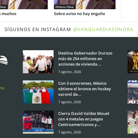
Olea
Hilario Olea
 muchos
Sobre aviso no hay engaño
SÍGUENOS EN INSTAGRAM
@VANGUARDIASONORA
Destina Gobernador Durazo
más de 254 millones en
acciones de vivienda...
7 agosto, 2026
Con 3 sonorenses, México
.mx
obtiene el bronce en hockey
varonil de...
7 agosto, 2026
Cierra David Valdez Mouet
con 4 metales en Juegos
Centroamericanos y...
7 agosto, 2026