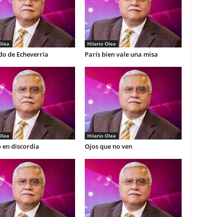
Olea
Hilario Olea
do de Echeverría
París bien vale una misa
Olea
Hilario Olea
 en discordia
Ojos que no ven