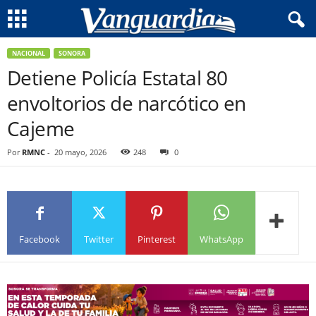
NACIONAL
SONORA
Detiene Policía Estatal 80
envoltorios de narcótico en
Cajeme
Por
RMNC
-
20 mayo, 2026
248
0
Facebook
Twitter
Pinterest
WhatsApp