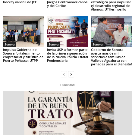
hockey varonil de JCC
Juegos Centroamericanos
estratégica para impulsar
y del Caribe
el desarrollo regional de
Álamos: UTHermosillo
Sonora
Sonora
Sonora
Impulsa Gobierno de
Invita USP a formar parte
Gobierno de Sonora
Sonora fortalecimiento
de la primera generación
acerca más de mil
empresarial y turístico de
de la Nueva Policía Estatal
servicios a familias de
Puerto Peñasco: UTPP
Penitenciaria
Valle de Agualurca con
jornadas para el Bienestaf
- Publicidad -