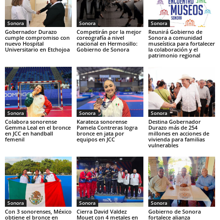
Sonora
Sonora
Sonora
Gobernador Durazo
Competirán por la mejor
Reunirá Gobierno de
cumple compromiso con
coreografía a nivel
Sonora a comunidad
nuevo Hospital
nacional en Hermosillo:
museística para fortalecer
Universitario en Etchojoa
Gobierno de Sonora
la colaboración y el
patrimonio regional
Sonora
Sonora
Sonora
Colabora sonorense
Karateca sonorense
Destina Gobernador
Gemma Leal en el bronce
Pamela Contreras logra
Durazo más de 254
en JCC en handball
bronce en jata por
millones en acciones de
femenil
equipos en JCC
vivienda para familias
vulnerables
Sonora
Sonora
Sonora
Con 3 sonorenses, México
Cierra David Valdez
Gobierno de Sonora
obtiene el bronce en
Mouet con 4 metales en
fortalece alianza