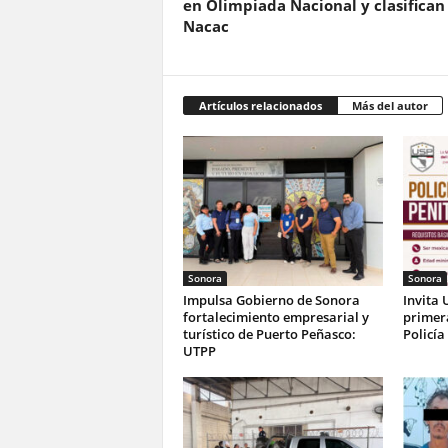
en Olimpiada Nacional y clasifican
Nacac
Artículos relacionados
Más del autor
Sonora
Sonora
Impulsa Gobierno de Sonora
Invita 
fortalecimiento empresarial y
primer
turístico de Puerto Peñasco:
Policía
UTPP