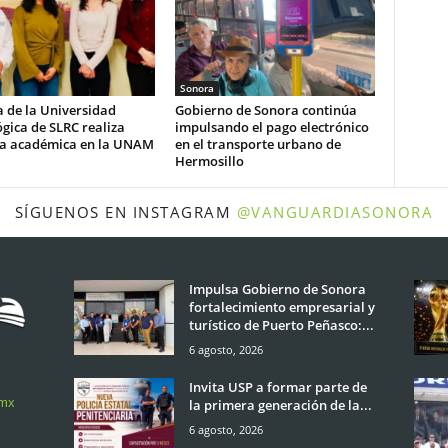
Sonora
 de la Universidad
Gobierno de Sonora continúa
gica de SLRC realiza
impulsando el pago electrónico
ia académica en la UNAM
en el transporte urbano de
Hermosillo
SÍGUENOS EN INSTAGRAM
@VANGUARDIASONORA
Impulsa Gobierno de Sonora
fortalecimiento empresarial y
turístico de Puerto Peñasco:...
6 agosto, 2026
Invita USP a formar parte de
.mx
la primera generación de la...
6 agosto, 2026