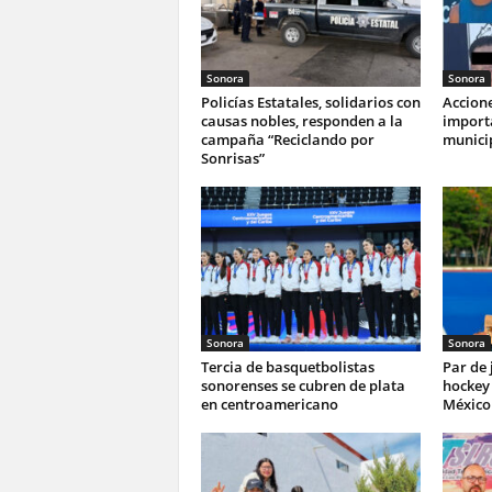
Sonora
Sonora
Policías Estatales, solidarios con
Accione
causas nobles, responden a la
import
campaña “Reciclando por
munici
Sonrisas”
Sonora
Sonora
Tercia de basquetbolistas
Par de
sonorenses se cubren de plata
hockey 
en centroamericano
México 