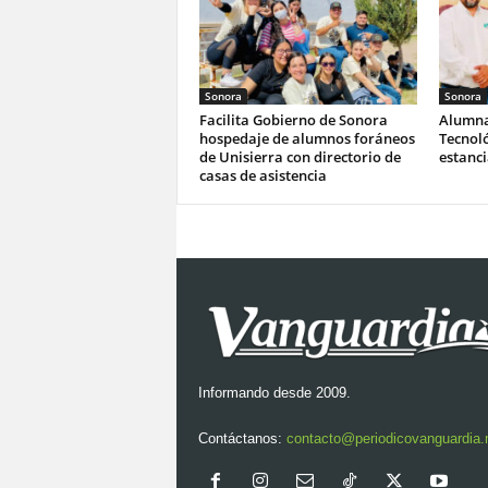
Sonora
Sonora
Facilita Gobierno de Sonora
Alumna
hospedaje de alumnos foráneos
Tecnoló
de Unisierra con directorio de
estanc
casas de asistencia
Informando desde 2009.
Contáctanos:
contacto@periodicovanguardia