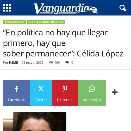
COLUMNISTAS
LUIS FERNANDO OROPEZA
“En política no hay que llegar
primero, hay que
saber permanecer”: Célida López
Por
HSME
-
21 mayo, 2026
499
0
Facebook
Twitter
Pinterest
WhatsApp