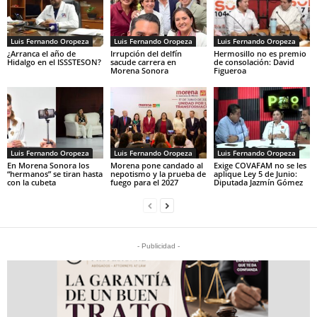
Luis Fernando Oropeza
Luis Fernando Oropeza
Luis Fernando Oropeza
¿Arranca el año de
Irrupción del delfín
Hermosillo no es premio
Hidalgo en el ISSSTESON?
sacude carrera en
de consolación: David
Morena Sonora
Figueroa
Luis Fernando Oropeza
Luis Fernando Oropeza
Luis Fernando Oropeza
En Morena Sonora los
Morena pone candado al
Exige COVAFAM no se les
“hermanos” se tiran hasta
nepotismo y la prueba de
aplique Ley 5 de Junio:
con la cubeta
fuego para el 2027
Diputada Jazmín Gómez
- Publicidad -