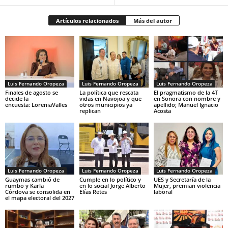
Artículos relacionados
Más del autor
Luis Fernando Oropeza
Luis Fernando Oropeza
Luis Fernando Oropeza
Finales de agosto se
La política que rescata
El pragmatismo de la 4T
decide la
vidas en Navojoa y que
en Sonora con nombre y
encuesta: LoreniaValles
otros municipios ya
apellido; Manuel Ignacio
replican
Acosta
Luis Fernando Oropeza
Luis Fernando Oropeza
Luis Fernando Oropeza
Guaymas cambió de
Cumple en lo político y
UES y Secretaría de la
rumbo y Karla
en lo social Jorge Alberto
Mujer, premian violencia
Córdova se consolida en
Elías Retes
laboral
el mapa electoral del 2027