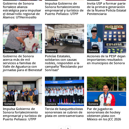
Gobierno de Sonora
Impulsa Gobierno de
Invita USP a formar parte
fortalece alianza
Sonora fortalecimiento
de la primera generación
estratégica para impulsar
empresarial y turístico de
de la Nueva Policía Estatal
el desarrollo regional de
Puerto Peñasco: UTPP
Penitenciaria
Álamos: UTHermosillo
Sonora
Sonora
Sonora
Gobierno de Sonora
Policías Estatales,
Acciones de la PESP dejan
acerca más de mil
solidarios con causas
importantes resultados
servicios a familias de
nobles, responden a la
en municipios de Sonora
Valle de Agualurca con
campaña “Reciclando por
jornadas para el Bienestaf
Sonrisas”
Sonora
Sonora
Sonora
Impulsa Gobierno de
Tercia de basquetbolistas
Par de jugadoras
Sonora fortalecimiento
sonorenses se cubren de
sonorenses de hockey
empresarial y turístico de
plata en centroamericano
obtienen plata con
Puerto Peñasco: UTPP
México en los JCC 2026