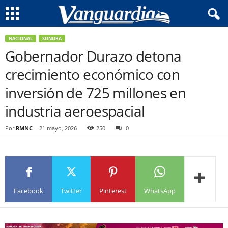
NACIONAL
SONORA
Gobernador Durazo detona
crecimiento económico con
inversión de 725 millones en
industria aeroespacial
Por
RMNC
-
21 mayo, 2026
250
0
Facebook
Twitter
Pinterest
WhatsApp