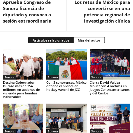
Aprueba Congreso de
Los retos de México para
Sonora licencia de
convertirse en una
diputado y convoca a
potencia regional de
sesión extraordinaria
investigación clínica
Artículos relacionados
Más del autor
Sonora
Sonora
Sonora
Destina Gobernador
Con 3 sonorenses, México
Cierra David Valdez
Durazo más de 254
obtiene el bronce en
Mouet con 4 metales en
millones en acciones de
hockey varonil de JCC
Juegos Centroamericanos
vivienda para familias
y del Caribe
vulnerables
Sonora
Sonora
Sonora