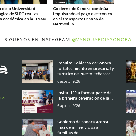
Sonora
 de la Universidad
Gobierno de Sonora continúa
gica de SLRC realiza
impulsando el pago electrónico
ia académica en la UNAM
en el transporte urbano de
Hermosillo
SÍGUENOS EN INSTAGRAM
@VANGUARDIASONORA
Impulsa Gobierno de Sonora
fortalecimiento empresarial y
turístico de Puerto Peñasco:...
6 agosto, 2026
Invita USP a formar parte de
.mx
la primera generación de la...
6 agosto, 2026
Gobierno de Sonora acerca
más de mil servicios a
familias de...