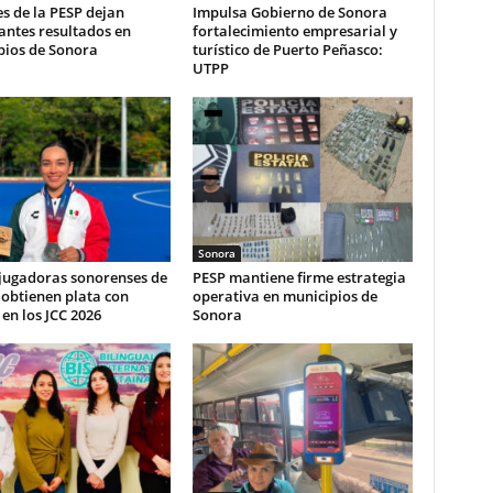
s de la PESP dejan
Impulsa Gobierno de Sonora
antes resultados en
fortalecimiento empresarial y
pios de Sonora
turístico de Puerto Peñasco:
UTPP
Sonora
 jugadoras sonorenses de
PESP mantiene firme estrategia
obtienen plata con
operativa en municipios de
en los JCC 2026
Sonora