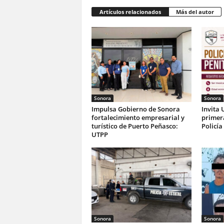
Artículos relacionados
Más del autor
Sonora
Sonora
Impulsa Gobierno de Sonora
Invita 
fortalecimiento empresarial y
primer
turístico de Puerto Peñasco:
Policía
UTPP
Sonora
Sonora