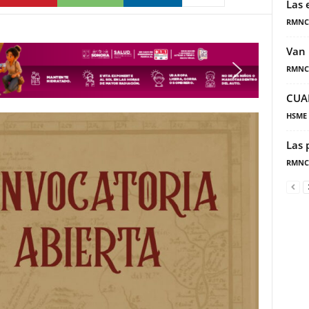
Las 
RMNC
Van 
RMNC
CUA
HSME
Las 
RMNC