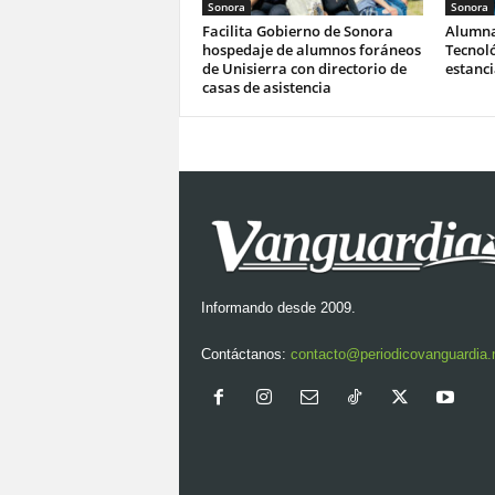
Sonora
Sonora
Facilita Gobierno de Sonora
Alumna
hospedaje de alumnos foráneos
Tecnoló
de Unisierra con directorio de
estanc
casas de asistencia
Informando desde 2009.
Contáctanos:
contacto@periodicovanguardia