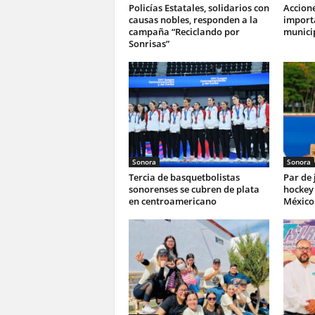
Policías Estatales, solidarios con
Accione
causas nobles, responden a la
import
campaña “Reciclando por
munici
Sonrisas”
Sonora
Sonora
Tercia de basquetbolistas
Par de
sonorenses se cubren de plata
hockey 
en centroamericano
México 