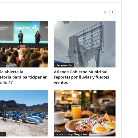
llo
Hermosillo
a abierta la
Atiende Gobierno Municipal
toria para participar en
reportes por lluvias y fuertes
illo 47
vientos
llo
Economia y Negocios