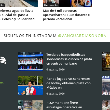
llo
Hermosillo
rimera agua de lluvia
Más de 6 mil personas
 pluvial del paso a
aprovecharon H Bus durante el
l Colosio y Solidaridad
periodo vacacional
SÍGUENOS EN INSTAGRAM
@VANGUARDIASONORA
Tercia de basquetbolistas
sonorenses se cubren de plata
en centroamericano
6 agosto, 2026
Par de jugadoras sonorenses
.mx
de hockey obtienen plata con
México en...
6 agosto, 2026
PESP mantiene firme
estrategia operativa en