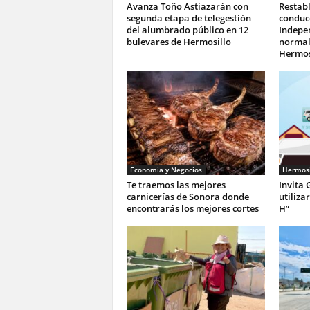
Avanza Toño Astiazarán con
Restab
segunda etapa de telegestión
conduc
del alumbrado público en 12
Indepe
bulevares de Hermosillo
normali
Hermos
Economia y Negocios
Hermosi
Te traemos las mejores
Invita 
carnicerías de Sonora donde
utiliza
encontrarás los mejores cortes
H”