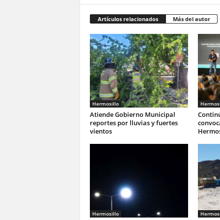
Artículos relacionados
Más del autor
Hermosillo
Hermosi
Atiende Gobierno Municipal
Continú
reportes por lluvias y fuertes
convoca
vientos
Hermos
Hermosillo
Hermosi