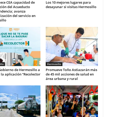
lece CEA capacidad de
Los 10 mejores lugares para
ción del Acueducto
desayunar si visitas Hermosillo
ndencia; avanza
zación del servicio en
illo
llo
Hermosillo
Gobierno de Hermosillo a
Promueve Toño Astiazarán más
r la aplicación “Recolector
de 45 mil acciones de salud en
área urbana y rural