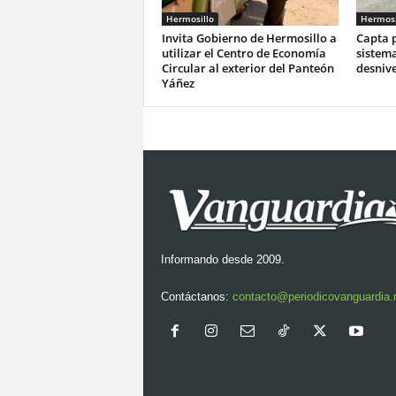
Hermosillo
Hermosi
Invita Gobierno de Hermosillo a
Capta p
utilizar el Centro de Economía
sistema
Circular al exterior del Panteón
desnive
Yáñez
Informando desde 2009.
Contáctanos:
contacto@periodicovanguardia