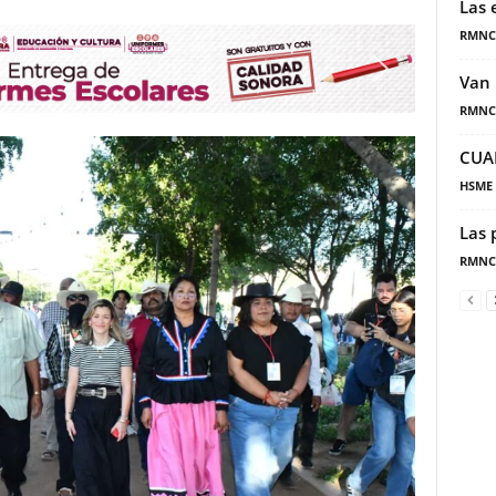
Las 
RMNC
Van 
RMNC
CUA
HSME
Las 
RMNC