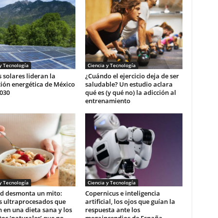
y Tecnología
Ciencia y Tecnología
 solares lideran la
¿Cuándo el ejercicio deja de ser
ión energética de México
saludable? Un estudio aclara
030
qué es (y qué no) la adicción al
entrenamiento
y Tecnología
Ciencia y Tecnología
d desmonta un mito:
Copernicus e inteligencia
s ultraprocesados que
artificial, los ojos que guían la
 en una dieta sana y los
respuesta ante los
os ‘naturales’ que no
megaincendios de España