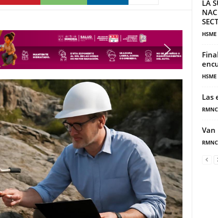
LA S
NAC
SECT
HSME
Fina
encu
HSME
Las 
RMNC
Van 
RMNC