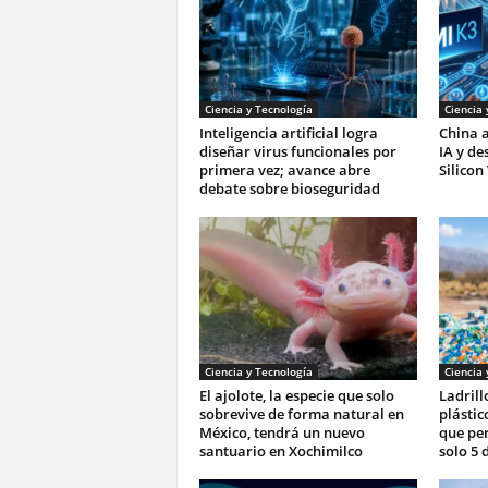
Ciencia y Tecnología
Ciencia 
Inteligencia artificial logra
China a
diseñar virus funcionales por
IA y de
primera vez; avance abre
Silicon
debate sobre bioseguridad
Ciencia y Tecnología
Ciencia 
El ajolote, la especie que solo
Ladrill
sobrevive de forma natural en
plástic
México, tendrá un nuevo
que pe
santuario en Xochimilco
solo 5 