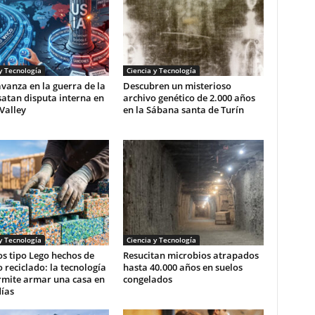
y Tecnología
Ciencia y Tecnología
vanza en la guerra de la
Descubren un misterioso
satan disputa interna en
archivo genético de 2.000 años
 Valley
en la Sábana santa de Turín
y Tecnología
Ciencia y Tecnología
os tipo Lego hechos de
Resucitan microbios atrapados
o reciclado: la tecnología
hasta 40.000 años en suelos
rmite armar una casa en
congelados
días