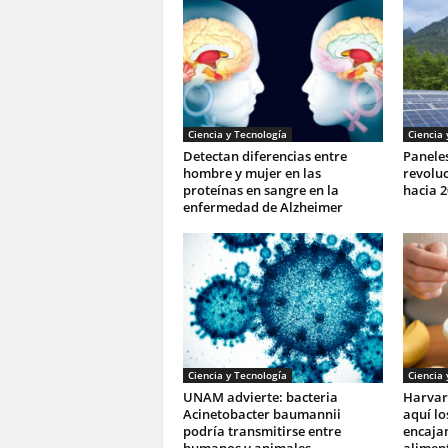
Ciencia y Tecnología
Ciencia 
Detectan diferencias entre
Paneles
hombre y mujer en las
revoluc
proteínas en sangre en la
hacia 2
enfermedad de Alzheimer
Ciencia y Tecnología
Ciencia 
UNAM advierte: bacteria
Harvar
Acinetobacter baumannii
aquí lo
podría transmitirse entre
encajan
humanos y animales
aliment