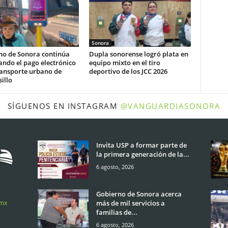
Sonora
no de Sonora continúa
Dupla sonorense logró plata en
ndo el pago electrónico
equipo mixto en el tiro
ransporte urbano de
deportivo de los JCC 2026
illo
SÍGUENOS EN INSTAGRAM
@VANGUARDIASONORA
Invita USP a formar parte de
la primera generación de la...
6 agosto, 2026
Gobierno de Sonora acerca
más de mil servicios a
.mx
familias de...
6 agosto, 2026