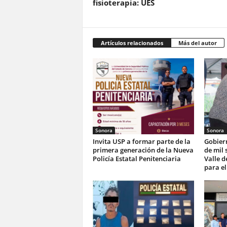
fisioterapia: UES
Artículos relacionados
Más del autor
Sonora
Sonora
Invita USP a formar parte de la
Gobier
primera generación de la Nueva
de mil 
Policía Estatal Penitenciaria
Valle d
para el