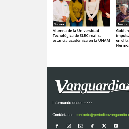
Sonora
Sonora
Alumna de la Universidad
Gobier
Tecnológica de SLRC realiza
impulsa
estancia académica en la UNAM
en el t
Hermos
Informando desde 2009.
Contáctanos:
contacto@periodicovanguardia