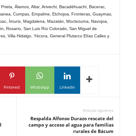
 Prieta, Álamos, Altar, Arivechi, Bacadéhuachi, Bacerac,
nanea, Cumpas, Empalme, Etchojoa, Fronteras, Guaymas,
ac, Ímuris, Magdalena, Mazatán, Moctezuma, Navojoa,
, Rosario, San Luis Río Colorado, San Miguel de
s, Villa Hidalgo, Yécora, General Plutarco Elías Calles y
Pinterest
WhatsApp
Linkedin
Artículo siguiente
Respalda Alfonso Durazo rescate del
l
campo y acceso al agua para familias
rurales de Bácum