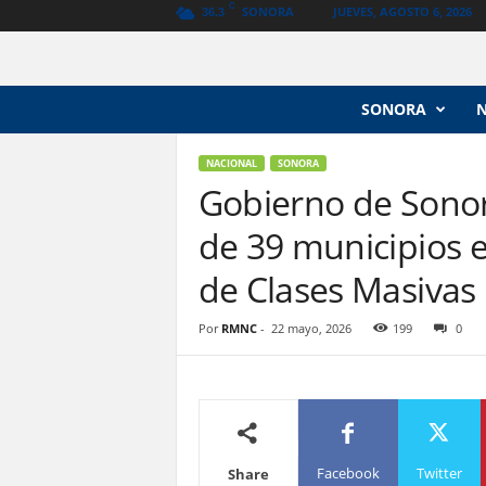
C
SONORA
JUEVES, AGOSTO 6, 2026
36.3
N
SONORA
o
t
i
NACIONAL
SONORA
c
Gobierno de Sonor
i
de 39 municipios e
a
s
de Clases Masivas
V
a
n
Por
RMNC
-
22 mayo, 2026
199
0
g
u
a
r
d
i
Facebook
Twitter
Share
a