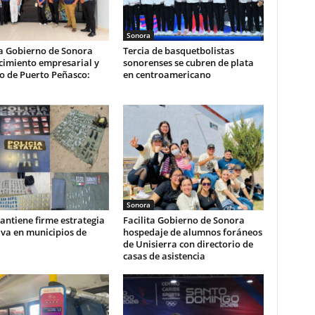
Sonora
a Gobierno de Sonora
Tercia de basquetbolistas
cimiento empresarial y
sonorenses se cubren de plata
co de Puerto Peñasco:
en centroamericano
Sonora
ntiene firme estrategia
Facilita Gobierno de Sonora
va en municipios de
hospedaje de alumnos foráneos
de Unisierra con directorio de
casas de asistencia