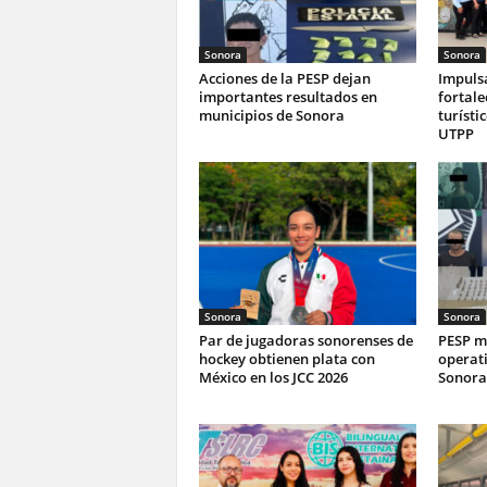
Sonora
Sonora
Acciones de la PESP dejan
Impuls
importantes resultados en
fortale
municipios de Sonora
turísti
UTPP
Sonora
Sonora
Par de jugadoras sonorenses de
PESP ma
hockey obtienen plata con
operati
México en los JCC 2026
Sonora