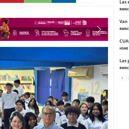
Las 
RMNC
Van 
RMNC
CUA
HSME
Las 
RMNC