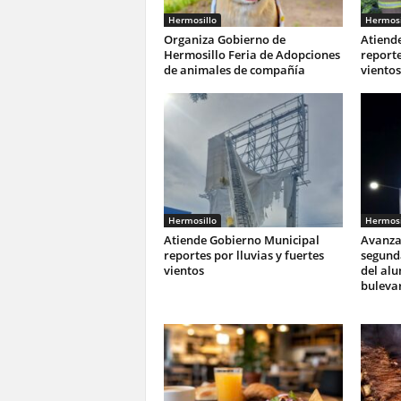
Hermosillo
Hermosi
Organiza Gobierno de
Atiend
Hermosillo Feria de Adopciones
reporte
de animales de compañía
vientos
Hermosillo
Hermosi
Atiende Gobierno Municipal
Avanza
reportes por lluvias y fuertes
segunda
vientos
del al
buleva