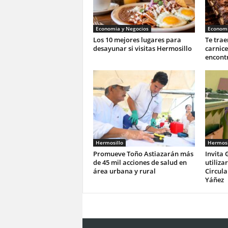
Economia y Negocios
Economi
Los 10 mejores lugares para
Te trae
desayunar si visitas Hermosillo
carnic
encontr
Hermosillo
Hermosi
Promueve Toño Astiazarán más
Invita 
de 45 mil acciones de salud en
utiliza
área urbana y rural
Circula
Yáñez