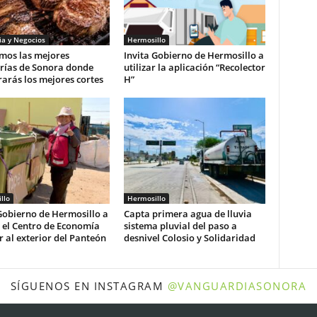
a y Negocios
Hermosillo
mos las mejores
Invita Gobierno de Hermosillo a
erías de Sonora donde
utilizar la aplicación “Recolector
arás los mejores cortes
H”
llo
Hermosillo
Gobierno de Hermosillo a
Capta primera agua de lluvia
r el Centro de Economía
sistema pluvial del paso a
r al exterior del Panteón
desnivel Colosio y Solidaridad
SÍGUENOS EN INSTAGRAM
@VANGUARDIASONORA