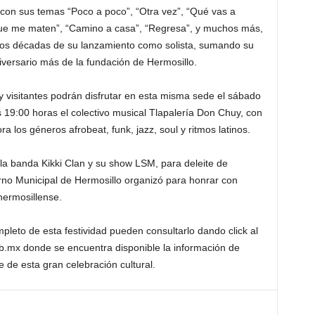
o con sus temas “Poco a poco”, “Otra vez”, “Qué vas a
Que me maten”, “Camino a casa”, “Regresa”, y muchos más,
 dos décadas de su lanzamiento como solista, sumando su
versario más de la fundación de Hermosillo.
y visitantes podrán disfrutar en esta misma sede el sábado
s 19:00 horas el colectivo musical Tlapalería Don Chuy, con
a los géneros afrobeat, funk, jazz, soul y ritmos latinos.
n la banda Kikki Clan y su show LSM, para deleite de
rno Municipal de Hermosillo organizó para honrar con
 hermosillense.
eto de esta festividad pueden consultarlo dando click al
gob.mx donde se encuentra disponible la información de
 de esta gran celebración cultural.