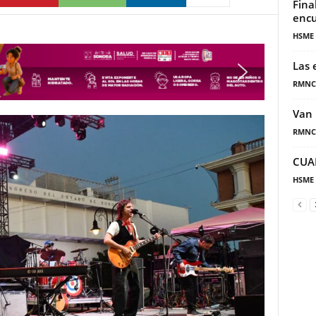
Fina
encu
HSME
Las 
RMNC
Van 
RMNC
CUA
HSME