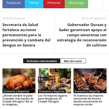
Facebook
Twitter
Pinterest
WhatsApp
Artículo anterior
Artículo siguiente
Secretaría de Salud
Gobernador Durazo y
fortalece acciones
Sader garantizan apoyo al
permanentes para la
campo sonorense con
prevención y combate del
estrategia de reconversión
dengue en Sonora
de cultivos
Artículos relacionados
Más del autor
Economia y Negocios
Economia y Negocios
Economia y Negocios
¿Dónde venden el pollo
Los 10 mejores lugares
Te traemos las mejores
rostizado más barato de
para desayunar en
carnicerías de Sonora
Ciudad Obregón? No te
Ciudad Obregón
donde encontrarás los
lo imaginas…
mejores cortes