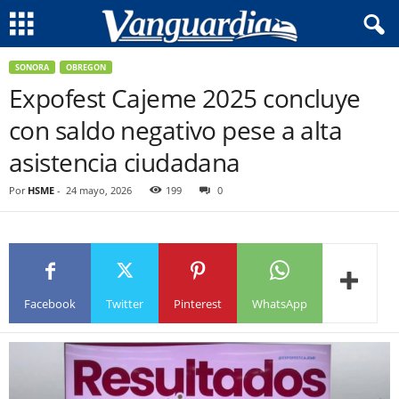
SONORA
OBREGON
Expofest Cajeme 2025 concluye
con saldo negativo pese a alta
asistencia ciudadana
Por
HSME
-
24 mayo, 2026
199
0
Facebook
Twitter
Pinterest
WhatsApp