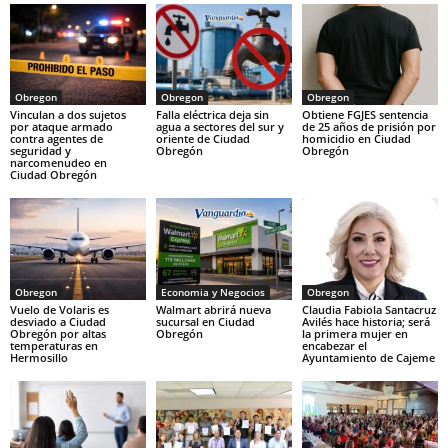
Obregon
Obregon
Obregon
Vinculan a dos sujetos
Falla eléctrica deja sin
Obtiene FGJES sentencia
por ataque armado
agua a sectores del sur y
de 25 años de prisión por
contra agentes de
oriente de Ciudad
homicidio en Ciudad
seguridad y
Obregón
Obregón
narcomenudeo en
Ciudad Obregón
Obregon
Economia y Negocios
Obregon
Vuelo de Volaris es
Walmart abrirá nueva
Claudia Fabiola Santacruz
desviado a Ciudad
sucursal en Ciudad
Avilés hace historia; será
Obregón por altas
Obregón
la primera mujer en
temperaturas en
encabezar el
Hermosillo
Ayuntamiento de Cajeme