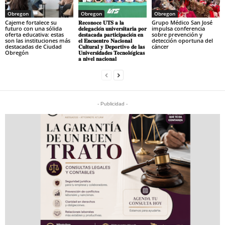
Obregon
Obregon
Obregon
Cajeme fortalece su
𝐑𝐞𝐜𝐨𝐧𝐨𝐜𝐞 𝐔𝐓𝐒 𝐚 𝐥𝐚
Grupo Médico San José
futuro con una sólida
𝐝𝐞𝐥𝐞𝐠𝐚𝐜𝐢𝐨́𝐧 𝐮𝐧𝐢𝐯𝐞𝐫𝐬𝐢𝐭𝐚𝐫𝐢𝐚 𝐩𝐨𝐫
impulsa conferencia
oferta educativa: estas
𝐝𝐞𝐬𝐭𝐚𝐜𝐚𝐝𝐚 𝐩𝐚𝐫𝐭𝐢𝐜𝐢𝐩𝐚𝐜𝐢𝐨́𝐧 𝐞𝐧
sobre prevención y
son las instituciones más
𝐞𝐥 𝐄𝐧𝐜𝐮𝐞𝐧𝐭𝐫𝐨 𝐍𝐚𝐜𝐢𝐨𝐧𝐚𝐥
detección oportuna del
destacadas de Ciudad
𝐂𝐮𝐥𝐭𝐮𝐫𝐚𝐥 𝐲 𝐃𝐞𝐩𝐨𝐫𝐭𝐢𝐯𝐨 𝐝𝐞 𝐥𝐚𝐬
cáncer
Obregón
𝐔𝐧𝐢𝐯𝐞𝐫𝐬𝐢𝐝𝐚𝐝𝐞𝐬 𝐓𝐞𝐜𝐧𝐨𝐥𝐨́𝐠𝐢𝐜𝐚𝐬
𝐚 𝐧𝐢𝐯𝐞𝐥 𝐧𝐚𝐜𝐢𝐨𝐧𝐚𝐥
- Publicidad -