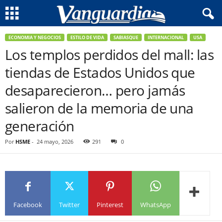
ECONOMIA Y NEGOCIOS
ESTILO DE VIDA
SABIASQUE
INTERNACIONAL
USA
Los templos perdidos del mall: las
tiendas de Estados Unidos que
desaparecieron… pero jamás
salieron de la memoria de una
generación
Por
HSME
-
24 mayo, 2026
291
0
Facebook
Twitter
Pinterest
WhatsApp