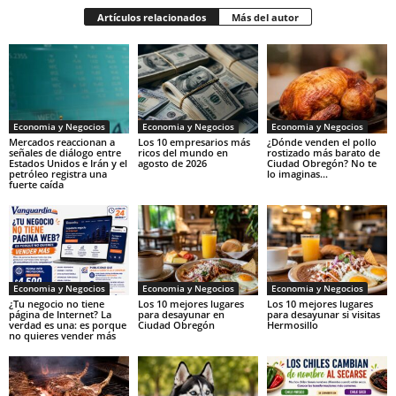
Artículos relacionados
Más del autor
Economia y Negocios
Economia y Negocios
Economia y Negocios
Mercados reaccionan a
Los 10 empresarios más
¿Dónde venden el pollo
señales de diálogo entre
ricos del mundo en
rostizado más barato de
Estados Unidos e Irán y el
agosto de 2026
Ciudad Obregón? No te
petróleo registra una
lo imaginas…
fuerte caída
Economia y Negocios
Economia y Negocios
Economia y Negocios
¿Tu negocio no tiene
Los 10 mejores lugares
Los 10 mejores lugares
página de Internet? La
para desayunar en
para desayunar si visitas
verdad es una: es porque
Ciudad Obregón
Hermosillo
no quieres vender más