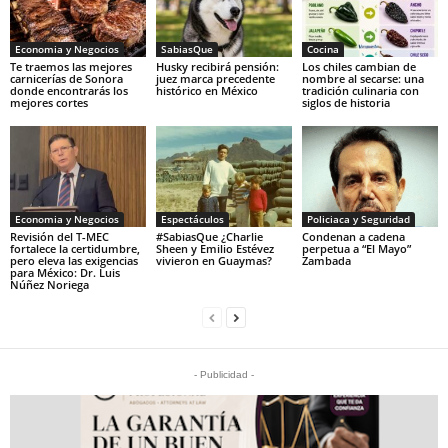
Economia y Negocios
SabiasQue
Cocina
Te traemos las mejores
Husky recibirá pensión:
Los chiles cambian de
carnicerías de Sonora
juez marca precedente
nombre al secarse: una
donde encontrarás los
histórico en México
tradición culinaria con
mejores cortes
siglos de historia
Economia y Negocios
Espectáculos
Policiaca y Seguridad
Revisión del T-MEC
#SabiasQue ¿Charlie
Condenan a cadena
fortalece la certidumbre,
Sheen y Emilio Estévez
perpetua a “El Mayo”
pero eleva las exigencias
vivieron en Guaymas?
Zambada
para México: Dr. Luis
Núñez Noriega
- Publicidad -