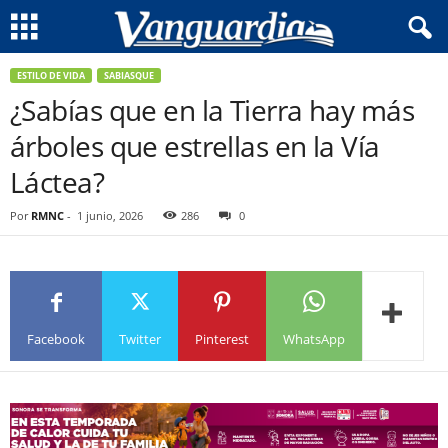
ESTILO DE VIDA
SABIASQUE
¿Sabías que en la Tierra hay más
árboles que estrellas en la Vía
Láctea?
Por
RMNC
-
1 junio, 2026
286
0
Facebook
Twitter
Pinterest
WhatsApp