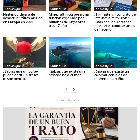
SabiasQue
SabiasQue
SabiasQue
Nintendo dejará de
Minecraft incorpora una
¿Firmaste un contrato de
vender la Switch original
función esperada por
internet o televisión?
en Europa en 2027
millones de jugadores
Estos son los derechos
tras 17 años
que debes conocer antes
de hacerlo
SabiasQue
SabiasQue
SabiasQue
¿Sabías que un pulpo
¿Sabías que existe una
¿Sabías que existe un
puede abrir un frasco
cascada bajo el mar?
calamar con ojos de
desde dentro?
diferente tamaño?
- Publicidad -