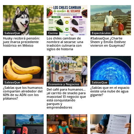
SabiasQue
Cocina
Espectáculos
Husky recibirá pensión:
Los chiles cambian de
#SabiasQue ¿Charlie
juez marca precedente
nombre al secarse: una
Sheen y Emilio Estévez
histórico en México
tradición culinaria con
vivieron en Guaymas?
siglos de historia
SabiasQue
SabiasQue
Economia y Negocios
¿Sabías que los humanos
¿Sabías que en el espacio
Del café para humanos…
comparten alrededor del
existe una nube de agua
¡al carrito de snacks para
60% de su ADN con los
gigante?
mascotas! El negocio que
plátanos?
está conquistando
parques y
emprendedores