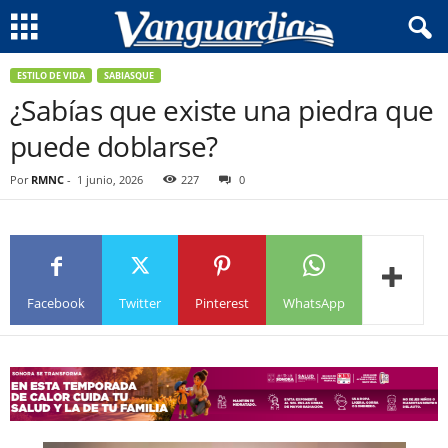
ESTILO DE VIDA
SABIASQUE
¿Sabías que existe una piedra que
puede doblarse?
Por
RMNC
-
1 junio, 2026
227
0
Facebook
Twitter
Pinterest
WhatsApp