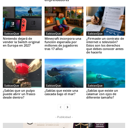
SabiasQue
SabiasQue
SabiasQue
Nintendo dejará de
Minecraft incorpora una
¿Firmaste un contrato de
vender la Switch original
función esperada por
internet o televisión?
en Europa en 2027
millones de jugadores
Estos son los derechos
tras 17 años
que debes conocer antes
de hacerlo
SabiasQue
SabiasQue
SabiasQue
¿Sabías que un pulpo
¿Sabías que existe una
¿Sabías que existe un
puede abrir un frasco
cascada bajo el mar?
calamar con ojos de
desde dentro?
diferente tamaño?
- Publicidad -