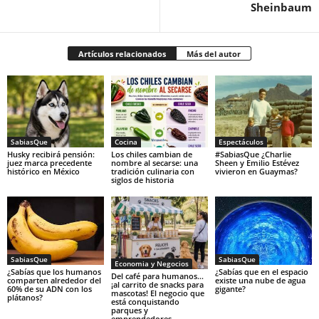
Sheinbaum
Artículos relacionados
Más del autor
SabiasQue
Cocina
Espectáculos
Husky recibirá pensión:
Los chiles cambian de
#SabiasQue ¿Charlie
juez marca precedente
nombre al secarse: una
Sheen y Emilio Estévez
histórico en México
tradición culinaria con
vivieron en Guaymas?
siglos de historia
SabiasQue
SabiasQue
Economia y Negocios
¿Sabías que los humanos
¿Sabías que en el espacio
Del café para humanos…
comparten alrededor del
existe una nube de agua
¡al carrito de snacks para
60% de su ADN con los
gigante?
mascotas! El negocio que
plátanos?
está conquistando
parques y
emprendedores