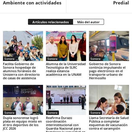
Ambiente con actividades
Predial
Artículos relacionados
Más del autor
Sonora
Sonora
Sonora
Facilita Gobierno de
Alumna de la Universidad
Gobierno de Sonora
Sonora hospedaje de
Tecnológica de SLRC
continúa impulsando el
alumnos foráneos de
realiza estancia
pago electrónico en el
Unisierra con directorio
académica en la UNAM
transporte urbano de
de casas de asistencia
Hermosillo
Sonora
Sonora
Sonora
Dupla sonorense logró
Reafirma Durazo
Llama Secretaría de Salud
plata en equipo mixto en
coordinación
Pública a completar
el tiro deportivo de los
interinstitucional con
esquemas de vacunación
JCC 2026
Guardia Nacional para
contra el sarampión
fortalecer la seguridad en