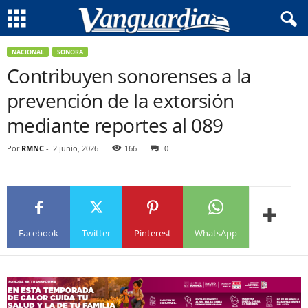
NACIONAL
SONORA
Contribuyen sonorenses a la
prevención de la extorsión
mediante reportes al 089
Por
RMNC
-
2 junio, 2026
166
0
Facebook
Twitter
Pinterest
WhatsApp