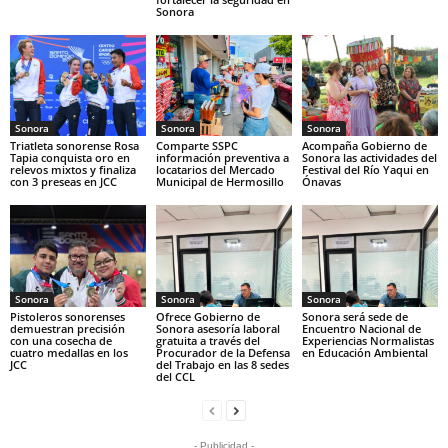
Sonora
Sonora
Sonora
Sonora
Triatleta sonorense Rosa
Comparte SSPC
Acompaña Gobierno de
Tapia conquista oro en
información preventiva a
Sonora las actividades del
relevos mixtos y finaliza
locatarios del Mercado
Festival del Río Yaqui en
con 3 preseas en JCC
Municipal de Hermosillo
Ónavas
Sonora
Sonora
Sonora
Pistoleros sonorenses
Ofrece Gobierno de
Sonora será sede de
demuestran precisión
Sonora asesoría laboral
Encuentro Nacional de
con una cosecha de
gratuita a través del
Experiencias Normalistas
cuatro medallas en los
Procurador de la Defensa
en Educación Ambiental
JCC
del Trabajo en las 8 sedes
del CCL
- Publicidad -