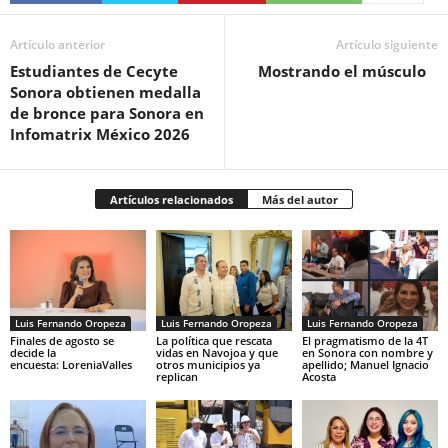
Artículo anterior
Artículo siguiente
Estudiantes de Cecyte
Mostrando el músculo
Sonora obtienen medalla
de bronce para Sonora en
Infomatrix México 2026
Artículos relacionados
Más del autor
Luis Fernando Oropeza
Luis Fernando Oropeza
Luis Fernando Oropeza
Finales de agosto se
La política que rescata
El pragmatismo de la 4T
decide la
vidas en Navojoa y que
en Sonora con nombre y
encuesta: LoreniaValles
otros municipios ya
apellido; Manuel Ignacio
replican
Acosta