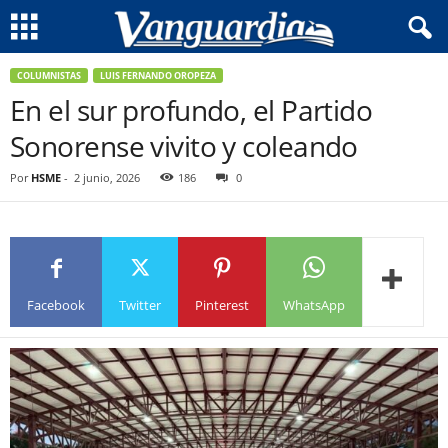
COLUMNISTAS
LUIS FERNANDO OROPEZA
En el sur profundo, el Partido
Sonorense vivito y coleando
Por
HSME
-
2 junio, 2026
186
0
Facebook
Twitter
Pinterest
WhatsApp