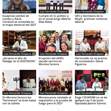
Luis Fernando Oropeza
Luis Fernando Oropeza
Luis Fernando Oropeza
Guaymas cambió de
Cumple en lo político y
UES y Secretaría de la
rumbo y Karla
en lo social Jorge Alberto
Mujer, premian violencia
Córdova se consolida en
Elías Retes
laboral
el mapa electoral del 2027
Luis Fernando Oropeza
Luis Fernando Oropeza
Luis Fernando Oropeza
¿Arranca el año de
Irrupción del delfín
Hermosillo no es premio
Hidalgo en el ISSSTESON?
sacude carrera en
de consolación: David
Morena Sonora
Figueroa
Luis Fernando Oropeza
Luis Fernando Oropeza
Luis Fernando Oropeza
En Morena Sonora los
Morena pone candado al
Exige COVAFAM no se les
“hermanos” se tiran hasta
nepotismo y la prueba de
aplique Ley 5 de Junio:
con la cubeta
fuego para el 2027
Diputada Jazmín Gómez