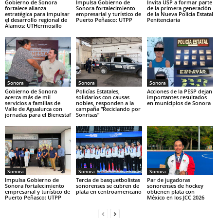
Gobierno de Sonora
Impulsa Gobierno de
Invita USP a formar parte
fortalece alianza
Sonora fortalecimiento
de la primera generación
estratégica para impulsar
empresarial y turístico de
de la Nueva Policía Estatal
el desarrollo regional de
Puerto Peñasco: UTPP
Penitenciaria
Álamos: UTHermosillo
Sonora
Sonora
Sonora
Gobierno de Sonora
Policías Estatales,
Acciones de la PESP dejan
acerca más de mil
solidarios con causas
importantes resultados
servicios a familias de
nobles, responden a la
en municipios de Sonora
Valle de Agualurca con
campaña “Reciclando por
jornadas para el Bienestaf
Sonrisas”
Sonora
Sonora
Sonora
Impulsa Gobierno de
Tercia de basquetbolistas
Par de jugadoras
Sonora fortalecimiento
sonorenses se cubren de
sonorenses de hockey
empresarial y turístico de
plata en centroamericano
obtienen plata con
Puerto Peñasco: UTPP
México en los JCC 2026