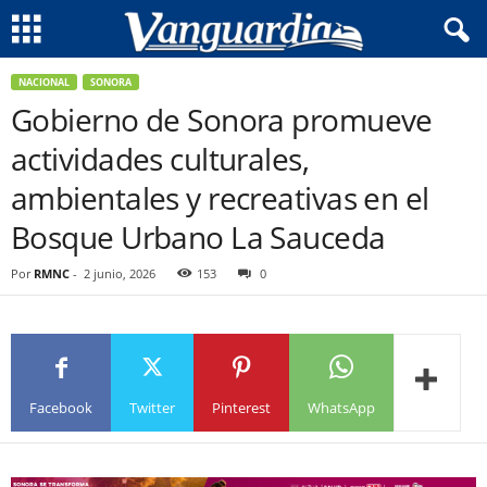
NACIONAL
SONORA
Gobierno de Sonora promueve
actividades culturales,
ambientales y recreativas en el
Bosque Urbano La Sauceda
Por
RMNC
-
2 junio, 2026
153
0
Facebook
Twitter
Pinterest
WhatsApp