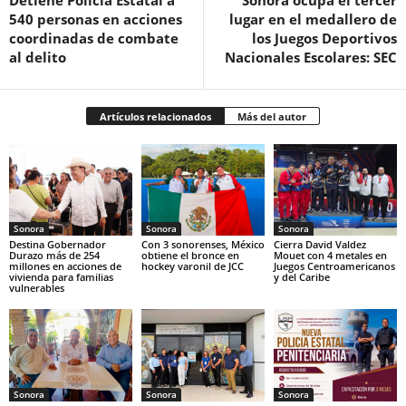
540 personas en acciones
lugar en el medallero de
coordinadas de combate
los Juegos Deportivos
al delito
Nacionales Escolares: SEC
Artículos relacionados
Más del autor
Sonora
Sonora
Sonora
Destina Gobernador
Con 3 sonorenses, México
Cierra David Valdez
Durazo más de 254
obtiene el bronce en
Mouet con 4 metales en
millones en acciones de
hockey varonil de JCC
Juegos Centroamericanos
vivienda para familias
y del Caribe
vulnerables
Sonora
Sonora
Sonora