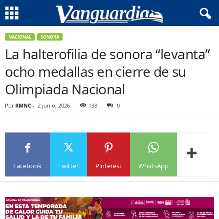
NACIONAL
SONORA
La halterofilia de sonora “levanta”
ocho medallas en cierre de su
Olimpiada Nacional
Por
RMNC
-
2 junio, 2026
138
0
Facebook
Twitter
Pinterest
WhatsApp