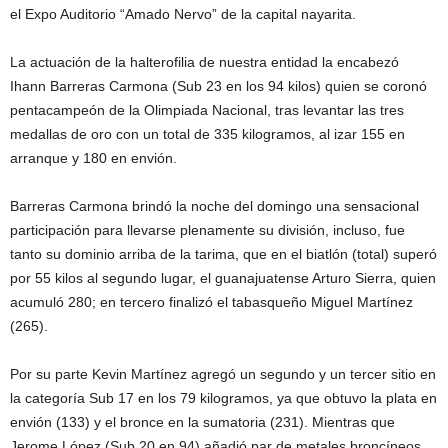
el Expo Auditorio “Amado Nervo” de la capital nayarita.
La actuación de la halterofilia de nuestra entidad la encabezó
Ihann Barreras Carmona (Sub 23 en los 94 kilos) quien se coronó
pentacampeón de la Olimpiada Nacional, tras levantar las tres
medallas de oro con un total de 335 kilogramos, al izar 155 en
arranque y 180 en envión.
Barreras Carmona brindó la noche del domingo una sensacional
participación para llevarse plenamente su división, incluso, fue
tanto su dominio arriba de la tarima, que en el biatlón (total) superó
por 55 kilos al segundo lugar, el guanajuatense Arturo Sierra, quien
acumuló 280; en tercero finalizó el tabasqueño Miguel Martínez
(265).
Por su parte Kevin Martínez agregó un segundo y un tercer sitio en
la categoría Sub 17 en los 79 kilogramos, ya que obtuvo la plata en
envión (133) y el bronce en la sumatoria (231). Mientras que
Jerome López (Sub 20 en 94) añadió par de metales broncíneos