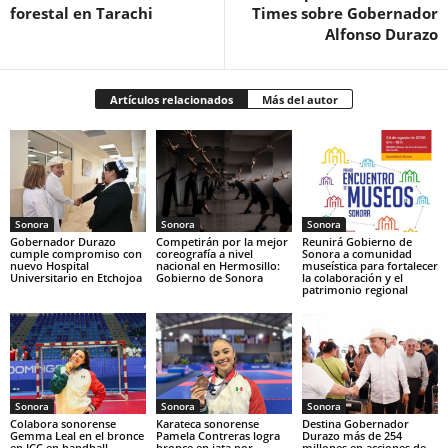
forestal en Tarachi
Times sobre Gobernador
Alfonso Durazo
Artículos relacionados
Más del autor
Sonora
Sonora
Sonora
Gobernador Durazo
Competirán por la mejor
Reunirá Gobierno de
cumple compromiso con
coreografía a nivel
Sonora a comunidad
nuevo Hospital
nacional en Hermosillo:
museística para fortalecer
Universitario en Etchojoa
Gobierno de Sonora
la colaboración y el
patrimonio regional
Sonora
Sonora
Sonora
Colabora sonorense
Karateca sonorense
Destina Gobernador
Gemma Leal en el bronce
Pamela Contreras logra
Durazo más de 254
en JCC en handball
bronce en jata por
millones en acciones de