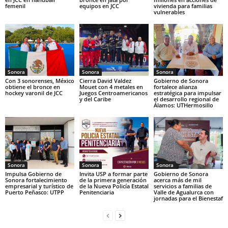
femenil
equipos en JCC
vivienda para familias
vulnerables
Sonora
Sonora
Sonora
Con 3 sonorenses, México
Cierra David Valdez
Gobierno de Sonora
obtiene el bronce en
Mouet con 4 metales en
fortalece alianza
hockey varonil de JCC
Juegos Centroamericanos
estratégica para impulsar
y del Caribe
el desarrollo regional de
Álamos: UTHermosillo
Sonora
Sonora
Sonora
Impulsa Gobierno de
Invita USP a formar parte
Gobierno de Sonora
Sonora fortalecimiento
de la primera generación
acerca más de mil
empresarial y turístico de
de la Nueva Policía Estatal
servicios a familias de
Puerto Peñasco: UTPP
Penitenciaria
Valle de Agualurca con
jornadas para el Bienestaf