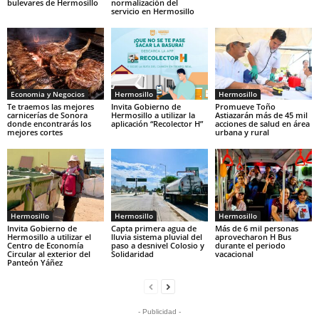
bulevares de Hermosillo
normalización del
servicio en Hermosillo
Economia y Negocios
Hermosillo
Hermosillo
Te traemos las mejores
Invita Gobierno de
Promueve Toño
carnicerías de Sonora
Hermosillo a utilizar la
Astiazarán más de 45 mil
donde encontrarás los
aplicación “Recolector H”
acciones de salud en área
mejores cortes
urbana y rural
Hermosillo
Hermosillo
Hermosillo
Invita Gobierno de
Capta primera agua de
Más de 6 mil personas
Hermosillo a utilizar el
lluvia sistema pluvial del
aprovecharon H Bus
Centro de Economía
paso a desnivel Colosio y
durante el periodo
Circular al exterior del
Solidaridad
vacacional
Panteón Yáñez
- Publicidad -