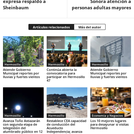
expresa respaldo a
Sonora atención a
Sheinbaum
personas adultas mayores
Artículos relacionados
Más del autor
Hermosillo
Hermosillo
Hermosillo
Atiende Gobierno
Continúa abierta la
Atiende Gobierno
Municipal reportes por
convocatoria para
Municipal reportes por
lluvias y fuertes vientos
participar en Hermosillo
lluvias y fuertes vientos
47
Hermosillo
Hermosillo
Economia y Negocios
Avanza Toño Astiazarán
Restablece CEA capacidad
Los 10 mejores lugares
con segunda etapa de
de conducción del
para desayunar si visitas
telegestión del
Acueducto
Hermosillo
alumbrado público en 12
Independencia; avanza