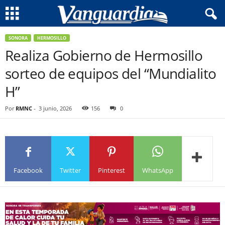
SONORA
HERMOSILLO
Realiza Gobierno de Hermosillo
sorteo de equipos del “Mundialito
H”
Por
RMNC
-
3 junio, 2026
156
0
Facebook
Twitter
Pinterest
WhatsApp