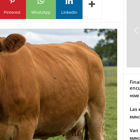
Pinterest
WhatsApp
Linkedin
Fina
encu
HSME
Las 
RMNC
Van 
RMNC