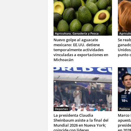
Agricultura, Ganadería y Pesca
Agricult
Nuevo golpe al aguacate
Se reab
mexicano: EE.UU. detiene
ganado
temporalmente actividades
Unidos;
vinculadas a exportaciones en
punto d
Michoacán
Deportes
Política
La presidenta Claudia
Marco 
Sheinbaum asiste a la final del
apuesta
Mundial 2026 en Nueva York;
preside
coincide con líderes
en 202