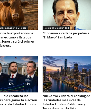
ura, Ganadería y Pesca
Policiaca y Seguridad
rirá la exportación de
Condenan a cadena perpetua a
 mexicano a Estados
“El Mayo” Zambada
 Sonora será el primer
e cruce
USA
Rubio encabeza las
Nueva York lidera el ranking de
s para ganar la elección
las ciudades más ricas de
ncial de Estados Unidos
Estados Unidos; California y
8
Texas dominan la lista