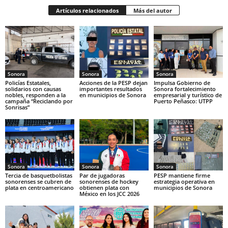
Artículos relacionados
Más del autor
Sonora
Sonora
Sonora
Policías Estatales,
Acciones de la PESP dejan
Impulsa Gobierno de
solidarios con causas
importantes resultados
Sonora fortalecimiento
nobles, responden a la
en municipios de Sonora
empresarial y turístico de
campaña “Reciclando por
Puerto Peñasco: UTPP
Sonrisas”
Sonora
Sonora
Sonora
Tercia de basquetbolistas
Par de jugadoras
PESP mantiene firme
sonorenses se cubren de
sonorenses de hockey
estrategia operativa en
plata en centroamericano
obtienen plata con
municipios de Sonora
México en los JCC 2026