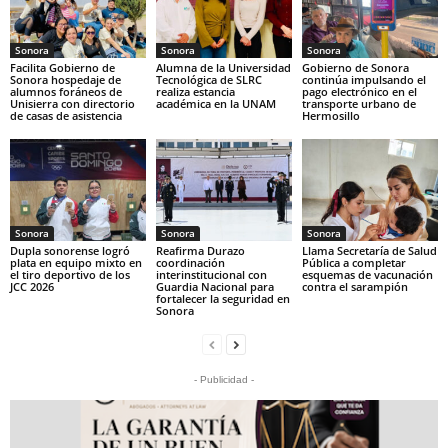
Sonora
Sonora
Sonora
Facilita Gobierno de
Alumna de la Universidad
Gobierno de Sonora
Sonora hospedaje de
Tecnológica de SLRC
continúa impulsando el
alumnos foráneos de
realiza estancia
pago electrónico en el
Unisierra con directorio
académica en la UNAM
transporte urbano de
de casas de asistencia
Hermosillo
Sonora
Sonora
Sonora
Dupla sonorense logró
Reafirma Durazo
Llama Secretaría de Salud
plata en equipo mixto en
coordinación
Pública a completar
el tiro deportivo de los
interinstitucional con
esquemas de vacunación
JCC 2026
Guardia Nacional para
contra el sarampión
fortalecer la seguridad en
Sonora
- Publicidad -