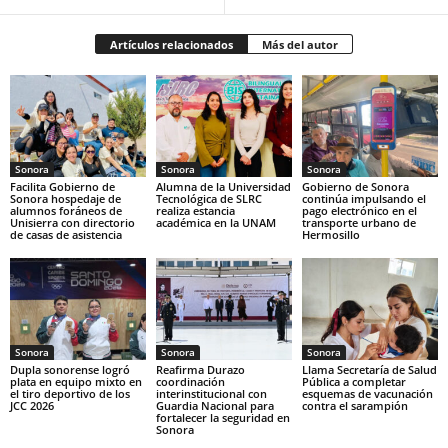
Artículos relacionados
Más del autor
Sonora
Sonora
Sonora
Facilita Gobierno de
Alumna de la Universidad
Gobierno de Sonora
Sonora hospedaje de
Tecnológica de SLRC
continúa impulsando el
alumnos foráneos de
realiza estancia
pago electrónico en el
Unisierra con directorio
académica en la UNAM
transporte urbano de
de casas de asistencia
Hermosillo
Sonora
Sonora
Sonora
Dupla sonorense logró
Reafirma Durazo
Llama Secretaría de Salud
plata en equipo mixto en
coordinación
Pública a completar
el tiro deportivo de los
interinstitucional con
esquemas de vacunación
JCC 2026
Guardia Nacional para
contra el sarampión
fortalecer la seguridad en
Sonora