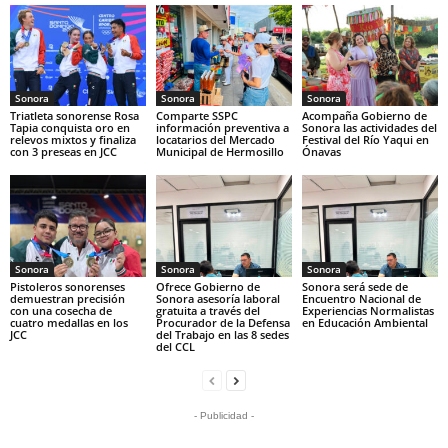
Sonora
Sonora
Sonora
Triatleta sonorense Rosa
Comparte SSPC
Acompaña Gobierno de
Tapia conquista oro en
información preventiva a
Sonora las actividades del
relevos mixtos y finaliza
locatarios del Mercado
Festival del Río Yaqui en
con 3 preseas en JCC
Municipal de Hermosillo
Ónavas
Sonora
Sonora
Sonora
Pistoleros sonorenses
Ofrece Gobierno de
Sonora será sede de
demuestran precisión
Sonora asesoría laboral
Encuentro Nacional de
con una cosecha de
gratuita a través del
Experiencias Normalistas
cuatro medallas en los
Procurador de la Defensa
en Educación Ambiental
JCC
del Trabajo en las 8 sedes
del CCL
- Publicidad -