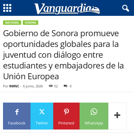
NACIONAL
SONORA
Gobierno de Sonora promueve
oportunidades globales para la
juventud con diálogo entre
estudiantes y embajadores de la
Unión Europea
Por
RMNC
-
6 junio, 2026
52
0
Facebook
Twitter
Pinterest
WhatsApp