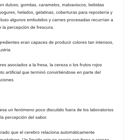
en dulces, gomitas, caramelos, malvaviscos, bebidas
ogures, helados, gelatinas, coberturas para repostería y
Incluso algunos embutidos y carnes procesadas recurrían a
e la percepción de frescura.
gredientes eran capaces de producir colores tan intensos,
stria.
s asociados a la fresa, la cereza o los frutos rojos
artificial que terminó convirtiéndose en parte del
aciones.
esa un fenómeno poco discutido fuera de los laboratorios
 la percepción del sabor.
trado que el cerebro relaciona automáticamente
gustativos. Un líquido rojo se asocia con fresa o cereza.