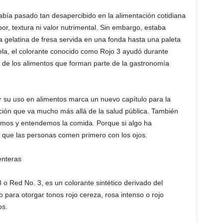
bía pasado tan desapercibido en la alimentación cotidiana
r, textura ni valor nutrimental. Sin embargo, estaba
 gelatina de fresa servida en una fonda hasta una paleta
a, el colorante conocido como Rojo 3 ayudó durante
 de los alimentos que forman parte de la gastronomía
r su uso en alimentos marca un nuevo capítulo para la
ación que va mucho más allá de la salud pública. También
imos y entendemos la comida. Porque si algo ha
s que las personas comen primero con los ojos.
enteras
 o Red No. 3, es un colorante sintético derivado del
 para otorgar tonos rojo cereza, rosa intenso o rojo
os.