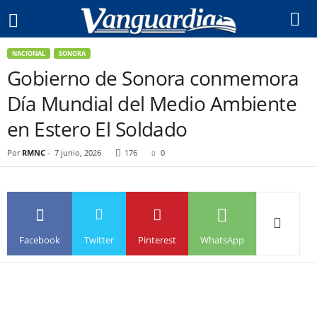
NACIONAL
SONORA
Gobierno de Sonora conmemora
Día Mundial del Medio Ambiente
en Estero El Soldado
Por
RMNC
-
7 junio, 2026
176
0
Facebook
Twitter
Pinterest
WhatsApp