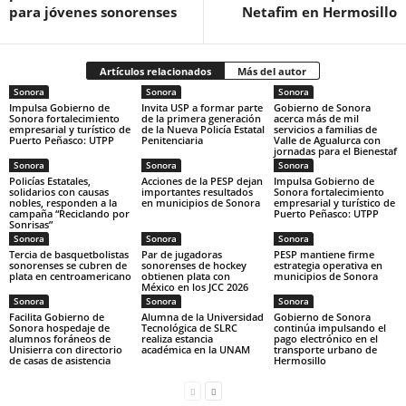
para jóvenes sonorenses
Netafim en Hermosillo
Artículos relacionados
Más del autor
Sonora
Sonora
Sonora
Impulsa Gobierno de
Invita USP a formar parte
Gobierno de Sonora
Sonora fortalecimiento
de la primera generación
acerca más de mil
empresarial y turístico de
de la Nueva Policía Estatal
servicios a familias de
Puerto Peñasco: UTPP
Penitenciaria
Valle de Agualurca con
jornadas para el Bienestaf
Sonora
Sonora
Sonora
Policías Estatales,
Acciones de la PESP dejan
Impulsa Gobierno de
solidarios con causas
importantes resultados
Sonora fortalecimiento
nobles, responden a la
en municipios de Sonora
empresarial y turístico de
campaña “Reciclando por
Puerto Peñasco: UTPP
Sonrisas”
Sonora
Sonora
Sonora
Tercia de basquetbolistas
Par de jugadoras
PESP mantiene firme
sonorenses se cubren de
sonorenses de hockey
estrategia operativa en
plata en centroamericano
obtienen plata con
municipios de Sonora
México en los JCC 2026
Sonora
Sonora
Sonora
Facilita Gobierno de
Alumna de la Universidad
Gobierno de Sonora
Sonora hospedaje de
Tecnológica de SLRC
continúa impulsando el
alumnos foráneos de
realiza estancia
pago electrónico en el
Unisierra con directorio
académica en la UNAM
transporte urbano de
de casas de asistencia
Hermosillo