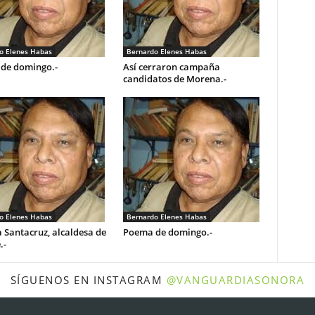
o Elenes Habas
Bernardo Elenes Habas
de domingo.-
Así cerraron campaña
candidatos de Morena.-
o Elenes Habas
Bernardo Elenes Habas
 Santacruz, alcaldesa de
Poema de domingo.-
.-
SÍGUENOS EN INSTAGRAM
@VANGUARDIASONORA