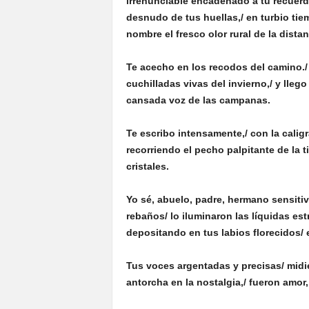
irrenunciable encadenado a tu recuerd
desnudo de tus huellas,/ en turbio tie
nombre el fresco olor rural de la distan
Te acecho en los recodos del camino./
cuchilladas vivas del invierno,/ y lleg
cansada voz de las campanas.
Te escribo intensamente,/ con la caligra
recorriendo el pecho palpitante de la t
cristales.
Yo sé, abuelo, padre, hermano sensiti
rebaños/ lo iluminaron las líquidas estr
depositando en tus labios florecidos/ 
Tus voces argentadas y precisas/ midie
antorcha en la nostalgia,/ fueron amor