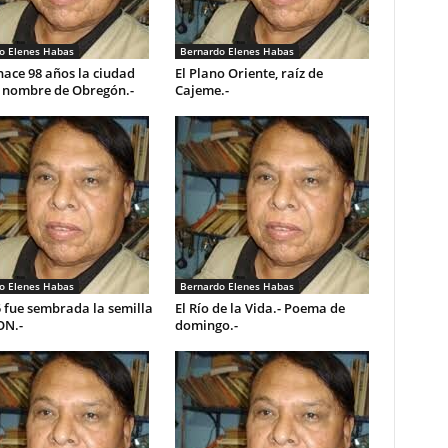
o Elenes Habas
Bernardo Elenes Habas
ace 98 años la ciudad
El Plano Oriente, raíz de
l nombre de Obregón.-
Cajeme.-
o Elenes Habas
Bernardo Elenes Habas
 fue sembrada la semilla
El Río de la Vida.- Poema de
ON.-
domingo.-