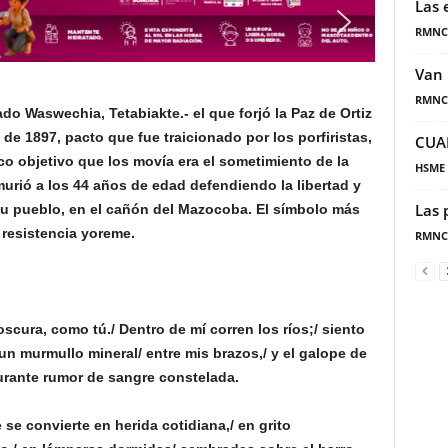
Las 
RMNC
Van 
RMNC
o Waswechia, Tetabiakte.- el que forjó la Paz de Ortiz
 de 1897, pacto que fue traicionado por los porfiristas,
CUA
co objetivo que los movía era el sometimiento de la
HSME
 murió a los 44 años de edad defendiendo la libertad y
Las 
u pueblo, en el cañón del Mazocoba. El símbolo más
 resistencia yoreme.
RMNC
 oscura, como tú./ Dentro de mí corren los ríos;/ siento
un murmullo mineral/ entre mis brazos,/ y el galope de
gurante rumor de sangre constelada.
se convierte en herida cotidiana,/ en grito