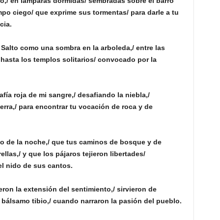
o,/ en lámparas dormidas/ sembradas sobre el barro
mpo ciego/ que exprime sus tormentas/ para darle a tu
cia.
 Salto como una sombra en la arboleda,/ entre las
o hasta los templos solitarios/ convocado por la
fía roja de mi sangre,/ desafiando la niebla,/
ierra,/ para encontrar tu vocación de roca y de
vo de la noche,/ que tus caminos de bosque y de
ellas,/ y que los pájaros tejieron libertades/
el nido de sus cantos.
ron la extensión del sentimiento,/ sirvieron de
, bálsamo tibio,/ cuando narraron la pasión del pueblo.