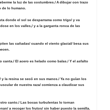
erme la luz de las costumbres./ A dibujar con trazo
ro de lo humano.
ta donde el sol se desparrama como trigo/ y va
dose en los valles,/ y a la garganta ronca de las
repiten las cañadas/ cuando el viento glacial/ besa sus
mecen.
canta./ El acero es helado como balas./ Y el asfalto
s/ y la resina se secó en sus manos./ Ya no guían los
puscular de nuestra raza/ comienza a claudicar sus
estro canto./ Las bocas turbulentas lo tornan
an/ a recoger los frutos/ sin haber puesto la semilla.