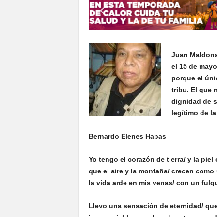
S
o
n
o
r
Juan Maldonad
a
el 15 de mayo
porque el úni
tribu. El que
dignidad de s
legítimo de la
Bernardo Elenes Habas
Yo tengo el corazón de tierra/ y la piel
que el aire y la montaña/ crecen como 
la vida arde en mis venas/ con un ful
Llevo una sensación de eternidad/ que 