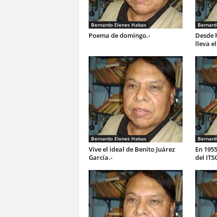
Bernardo Elenes Habas
Bernard
Poema de domingo.-
Desde h
lleva e
Bernardo Elenes Habas
Bernard
Vive el ideal de Benito Juárez
En 1955
García.-
del ITS