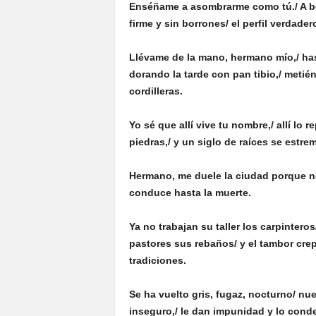
Enséñame a asombrarme como tú./ A beb
firme y sin borrones/ el perfil verdade
Llévame de la mano, hermano mío,/ has
dorando la tarde con pan tibio,/ metién
cordilleras.
Yo sé que allí vive tu nombre,/ allí lo 
piedras,/ y un siglo de raíces se estre
Hermano, me duele la ciudad porque no 
conduce hasta la muerte.
Ya no trabajan su taller los carpintero
pastores sus rebaños/ y el tambor cre
tradiciones.
Se ha vuelto gris, fugaz, nocturno/ nu
inseguro,/ le dan impunidad y lo conden