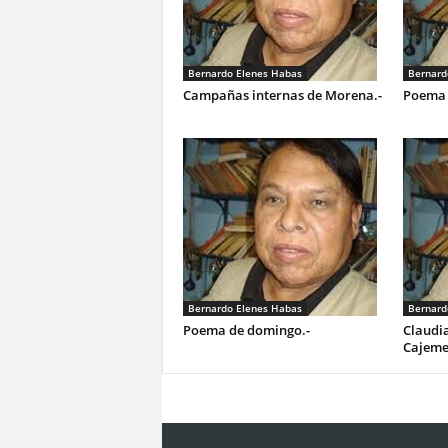
Bernardo Elenes Habas
Bernard
Campañas internas de Morena.-
Poema 
Bernardo Elenes Habas
Bernard
Poema de domingo.-
Claudia
Cajeme