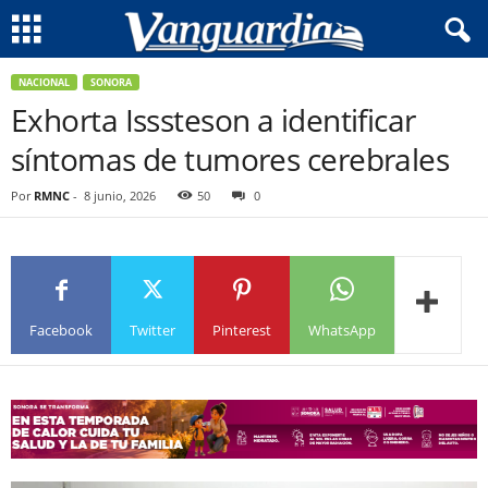
NACIONAL
SONORA
Exhorta Isssteson a identificar
síntomas de tumores cerebrales
Por
RMNC
-
8 junio, 2026
50
0
Facebook
Twitter
Pinterest
WhatsApp