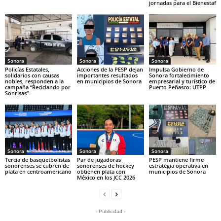
jornadas para el Bienestaf
Sonora
Sonora
Sonora
Policías Estatales,
Acciones de la PESP dejan
Impulsa Gobierno de
solidarios con causas
importantes resultados
Sonora fortalecimiento
nobles, responden a la
en municipios de Sonora
empresarial y turístico de
campaña “Reciclando por
Puerto Peñasco: UTPP
Sonrisas”
Sonora
Sonora
Sonora
Tercia de basquetbolistas
Par de jugadoras
PESP mantiene firme
sonorenses se cubren de
sonorenses de hockey
estrategia operativa en
plata en centroamericano
obtienen plata con
municipios de Sonora
México en los JCC 2026
- Publicidad -