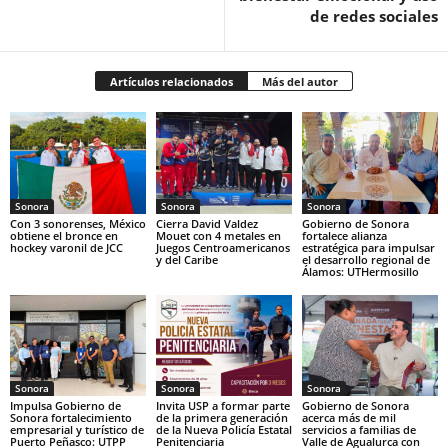
de redes sociales
Artículos relacionados
Más del autor
Sonora
Sonora
Sonora
Con 3 sonorenses, México
Cierra David Valdez
Gobierno de Sonora
obtiene el bronce en
Mouet con 4 metales en
fortalece alianza
hockey varonil de JCC
Juegos Centroamericanos
estratégica para impulsar
y del Caribe
el desarrollo regional de
Álamos: UTHermosillo
Sonora
Sonora
Sonora
Impulsa Gobierno de
Invita USP a formar parte
Gobierno de Sonora
Sonora fortalecimiento
de la primera generación
acerca más de mil
empresarial y turístico de
de la Nueva Policía Estatal
servicios a familias de
Puerto Peñasco: UTPP
Penitenciaria
Valle de Agualurca con