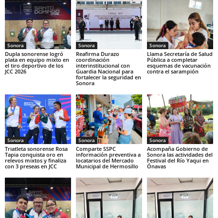
Sonora
Sonora
Sonora
Dupla sonorense logró
Reafirma Durazo
Llama Secretaría de Salud
plata en equipo mixto en
coordinación
Pública a completar
el tiro deportivo de los
interinstitucional con
esquemas de vacunación
JCC 2026
Guardia Nacional para
contra el sarampión
fortalecer la seguridad en
Sonora
Sonora
Sonora
Sonora
Triatleta sonorense Rosa
Comparte SSPC
Acompaña Gobierno de
Tapia conquista oro en
información preventiva a
Sonora las actividades del
relevos mixtos y finaliza
locatarios del Mercado
Festival del Río Yaqui en
con 3 preseas en JCC
Municipal de Hermosillo
Ónavas