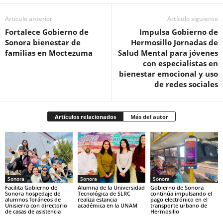
Artículo anterior
Artículo siguiente
Fortalece Gobierno de
Impulsa Gobierno de
Sonora bienestar de
Hermosillo Jornadas de
familias en Moctezuma
Salud Mental para jóvenes
con especialistas en
bienestar emocional y uso
de redes sociales
Artículos relacionados
Más del autor
Sonora
Sonora
Sonora
Facilita Gobierno de
Alumna de la Universidad
Gobierno de Sonora
Sonora hospedaje de
Tecnológica de SLRC
continúa impulsando el
alumnos foráneos de
realiza estancia
pago electrónico en el
Unisierra con directorio
académica en la UNAM
transporte urbano de
de casas de asistencia
Hermosillo