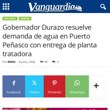
NACIONAL
SONORA
Gobernador Durazo resuelve
demanda de agua en Puerto
Peñasco con entrega de planta
tratadora
Por
RMNC
-
8 junio, 2026
40
0
Facebook
Twitter
Pinterest
WhatsApp