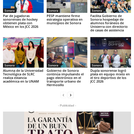
Sonora
Sonora
Sonora
Par de jugadoras
PESP mantiene firme
Facilita Gobierno de
sonorenses de hockey
estrategia operativa en
Sonora hospedaje de
obtienen plata con
municipios de Sonora
alumnos foráneos de
México en los JCC 2026
Unisierra con directorio
de casas de asistencia
Sonora
Sonora
Sonora
Alumna de la Universidad
Gobierno de Sonora
Dupla sonorense logró
Tecnológica de SLRC
continúa impulsando el
plata en equipo mixto en
realiza estancia
pago electrónico en el
el tiro deportivo de los
académica en la UNAM
transporte urbano de
JCC 2026
Hermosillo
- Publicidad -