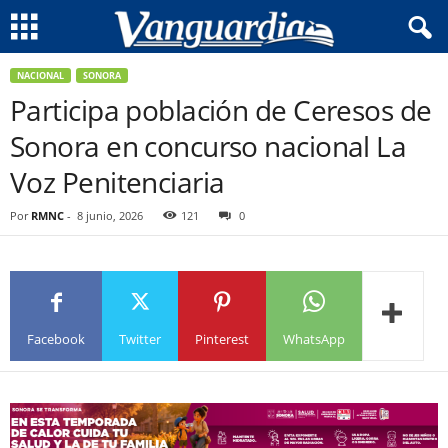
NACIONAL
SONORA
Participa población de Ceresos de
Sonora en concurso nacional La
Voz Penitenciaria
Por
RMNC
-
8 junio, 2026
121
0
Facebook
Twitter
Pinterest
WhatsApp