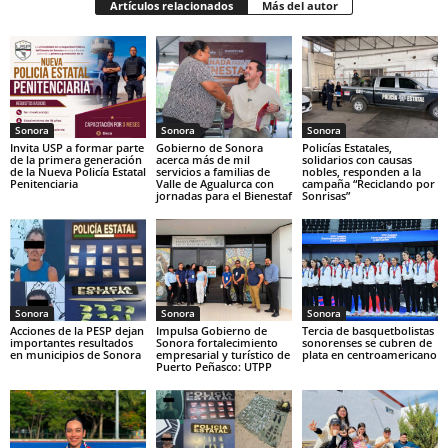
Artículos relacionados
Más del autor
Sonora
Sonora
Sonora
Invita USP a formar parte
Gobierno de Sonora
Policías Estatales,
de la primera generación
acerca más de mil
solidarios con causas
de la Nueva Policía Estatal
servicios a familias de
nobles, responden a la
Penitenciaria
Valle de Agualurca con
campaña “Reciclando por
jornadas para el Bienestaf
Sonrisas”
Sonora
Sonora
Sonora
Acciones de la PESP dejan
Impulsa Gobierno de
Tercia de basquetbolistas
importantes resultados
Sonora fortalecimiento
sonorenses se cubren de
en municipios de Sonora
empresarial y turístico de
plata en centroamericano
Puerto Peñasco: UTPP