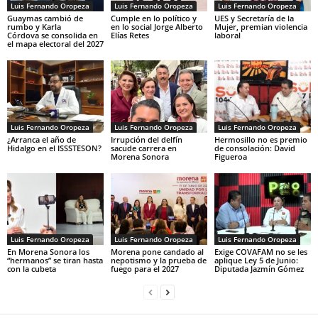
Luis Fernando Oropeza
Luis Fernando Oropeza
Luis Fernando Oropeza
Guaymas cambió de
Cumple en lo político y
UES y Secretaría de la
rumbo y Karla
en lo social Jorge Alberto
Mujer, premian violencia
Córdova se consolida en
Elías Retes
laboral
el mapa electoral del 2027
Luis Fernando Oropeza
Luis Fernando Oropeza
Luis Fernando Oropeza
¿Arranca el año de
Irrupción del delfín
Hermosillo no es premio
Hidalgo en el ISSSTESON?
sacude carrera en
de consolación: David
Morena Sonora
Figueroa
Luis Fernando Oropeza
Luis Fernando Oropeza
Luis Fernando Oropeza
En Morena Sonora los
Morena pone candado al
Exige COVAFAM no se les
“hermanos” se tiran hasta
nepotismo y la prueba de
aplique Ley 5 de Junio:
con la cubeta
fuego para el 2027
Diputada Jazmín Gómez