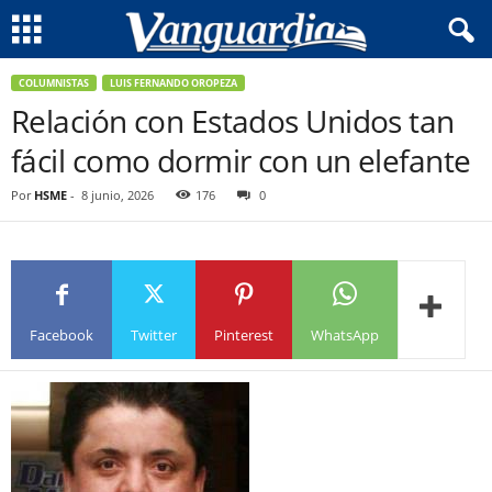
COLUMNISTAS
LUIS FERNANDO OROPEZA
Relación con Estados Unidos tan
fácil como dormir con un elefante
Por
HSME
-
8 junio, 2026
176
0
Facebook
Twitter
Pinterest
WhatsApp