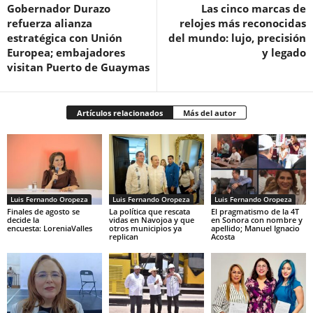
Gobernador Durazo
Las cinco marcas de
refuerza alianza
relojes más reconocidas
estratégica con Unión
del mundo: lujo, precisión
Europea; embajadores
y legado
visitan Puerto de Guaymas
Artículos relacionados
Más del autor
Luis Fernando Oropeza
Luis Fernando Oropeza
Luis Fernando Oropeza
Finales de agosto se
La política que rescata
El pragmatismo de la 4T
decide la
vidas en Navojoa y que
en Sonora con nombre y
encuesta: LoreniaValles
otros municipios ya
apellido; Manuel Ignacio
replican
Acosta