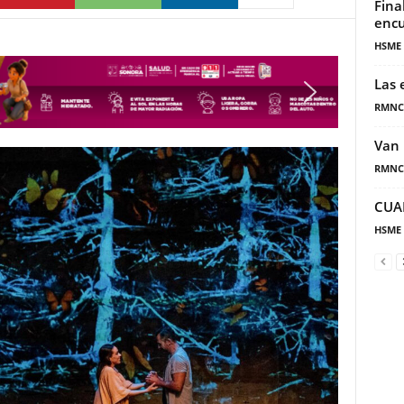
Fina
encu
HSME
Las 
RMNC
Van 
RMNC
CUA
HSME