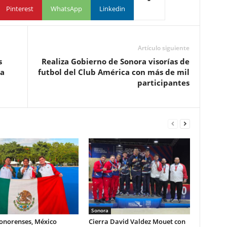
Pinterest
WhatsApp
Linkedin
Artículo siguiente
s
Realiza Gobierno de Sonora visorías de
da
futbol del Club América con más de mil
participantes
Sonora
sonorenses, México
Cierra David Valdez Mouet con