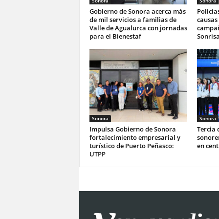
Sonora
Sonora
Gobierno de Sonora acerca más
Policía
de mil servicios a familias de
causas 
Valle de Agualurca con jornadas
campañ
para el Bienestaf
Sonrisa
Sonora
Sonora
Impulsa Gobierno de Sonora
Tercia 
fortalecimiento empresarial y
sonoren
turístico de Puerto Peñasco:
en cen
UTPP