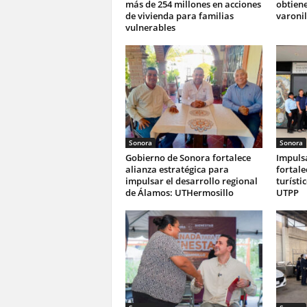
más de 254 millones en acciones
obtiene
de vivienda para familias
varonil
vulnerables
Sonora
Sonora
Gobierno de Sonora fortalece
Impuls
alianza estratégica para
fortale
impulsar el desarrollo regional
turísti
de Álamos: UTHermosillo
UTPP