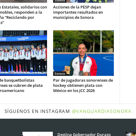
Sonora
s Estatales, solidarios con
Acciones de la PESP dejan
nobles, responden a la
importantes resultados en
a “Reciclando por
municipios de Sonora
s”
Sonora
de basquetbolistas
Par de jugadoras sonorenses de
ses se cubren de plata
hockey obtienen plata con
troamericano
México en los JCC 2026
SÍGUENOS EN INSTAGRAM
@VANGUARDIASONORA
Destina Gobernador Durazo