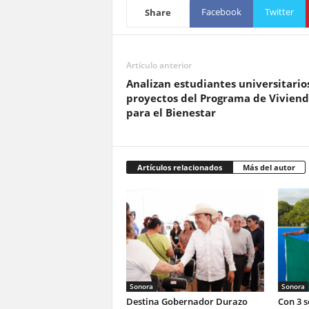
Facebook
Twitter
Share
Artículo anterior
Analizan estudiantes universitario
proyectos del Programa de Vivien
para el Bienestar
Artículos relacionados
Más del autor
Sonora
Sonora
Destina Gobernador Durazo
Con 3 