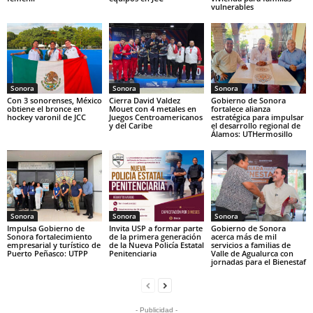
vulnerables
Sonora
Sonora
Sonora
Con 3 sonorenses, México
Cierra David Valdez
Gobierno de Sonora
obtiene el bronce en
Mouet con 4 metales en
fortalece alianza
hockey varonil de JCC
Juegos Centroamericanos
estratégica para impulsar
y del Caribe
el desarrollo regional de
Álamos: UTHermosillo
Sonora
Sonora
Sonora
Impulsa Gobierno de
Invita USP a formar parte
Gobierno de Sonora
Sonora fortalecimiento
de la primera generación
acerca más de mil
empresarial y turístico de
de la Nueva Policía Estatal
servicios a familias de
Puerto Peñasco: UTPP
Penitenciaria
Valle de Agualurca con
jornadas para el Bienestaf
- Publicidad -