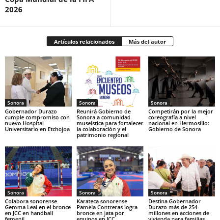
2026
Artículos relacionados
Más del autor
Sonora
Sonora
Sonora
Gobernador Durazo
Reunirá Gobierno de
Competirán por la mejor
cumple compromiso con
Sonora a comunidad
coreografía a nivel
nuevo Hospital
museística para fortalecer
nacional en Hermosillo:
Universitario en Etchojoa
la colaboración y el
Gobierno de Sonora
patrimonio regional
Sonora
Sonora
Sonora
Colabora sonorense
Karateca sonorense
Destina Gobernador
Gemma Leal en el bronce
Pamela Contreras logra
Durazo más de 254
en JCC en handball
bronce en jata por
millones en acciones de
femenil
equipos en JCC
vivienda para familias