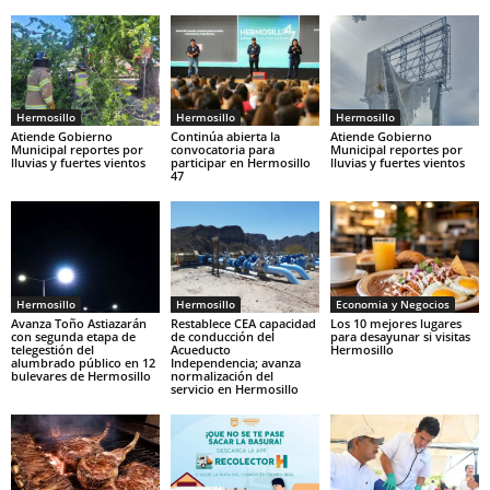
Hermosillo
Hermosillo
Hermosillo
Atiende Gobierno
Continúa abierta la
Atiende Gobierno
Municipal reportes por
convocatoria para
Municipal reportes por
lluvias y fuertes vientos
participar en Hermosillo
lluvias y fuertes vientos
47
Hermosillo
Hermosillo
Economia y Negocios
Avanza Toño Astiazarán
Restablece CEA capacidad
Los 10 mejores lugares
con segunda etapa de
de conducción del
para desayunar si visitas
telegestión del
Acueducto
Hermosillo
alumbrado público en 12
Independencia; avanza
bulevares de Hermosillo
normalización del
servicio en Hermosillo