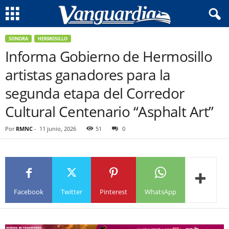
SONORA
HERMOSILLO
Informa Gobierno de Hermosillo
artistas ganadores para la
segunda etapa del Corredor
Cultural Centenario “Asphalt Art”
Por
RMNC
-
11 junio, 2026
51
0
Facebook
Twitter
Pinterest
WhatsApp