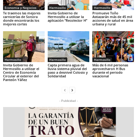
Economia y Negocios
Hermosillo
Hermosillo
Te traemos las mejores
Invita Gobierno de
Promueve Toño
carnicerías de Sonora
Hermosillo a utilizar la
Astiazarán más de 45 mil
donde encontrarás los
aplicación “Recolector H”
acciones de salud en área
mejores cortes
urbana y rural
Hermosillo
Hermosillo
Hermosillo
Invita Gobierno de
Capta primera agua de
Más de 6 mil personas
Hermosillo a utilizar el
lluvia sistema pluvial del
aprovecharon H Bus
Centro de Economía
paso a desnivel Colosio y
durante el periodo
Circular al exterior del
Solidaridad
vacacional
Panteón Yáñez
- Publicidad -