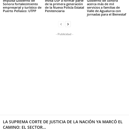
Impulsa Gobierno de
Invita USP a formar parte
Gobierno de Sonora
Sonora fortalecimiento
de la primera generación
acerca más de mil
empresarial y turístico de
de la Nueva Policía Estatal
servicios a familias de
Puerto Peñasco: UTPP
Penitenciaria
Valle de Agualurca con
jornadas para el Bienestaf
- Publicidad -
LA SUPREMA CORTE DE JUSTICIA DE LA NACIÓN YA MARCÓ EL
CAMINO: EL SECTOR...