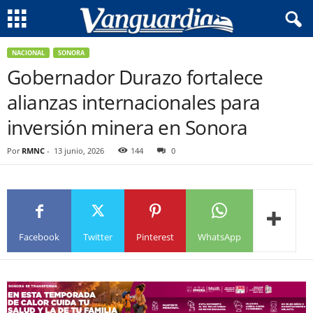
NACIONAL
SONORA
Gobernador Durazo fortalece
alianzas internacionales para
inversión minera en Sonora
Por
RMNC
-
13 junio, 2026
144
0
Facebook
Twitter
Pinterest
WhatsApp