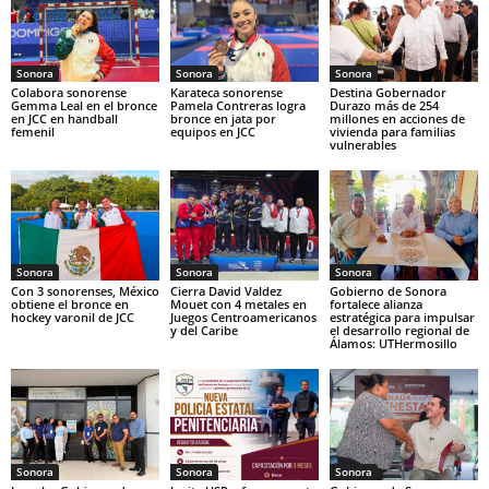
Sonora
Sonora
Sonora
Colabora sonorense
Karateca sonorense
Destina Gobernador
Gemma Leal en el bronce
Pamela Contreras logra
Durazo más de 254
en JCC en handball
bronce en jata por
millones en acciones de
femenil
equipos en JCC
vivienda para familias
vulnerables
Sonora
Sonora
Sonora
Con 3 sonorenses, México
Cierra David Valdez
Gobierno de Sonora
obtiene el bronce en
Mouet con 4 metales en
fortalece alianza
hockey varonil de JCC
Juegos Centroamericanos
estratégica para impulsar
y del Caribe
el desarrollo regional de
Álamos: UTHermosillo
Sonora
Sonora
Sonora