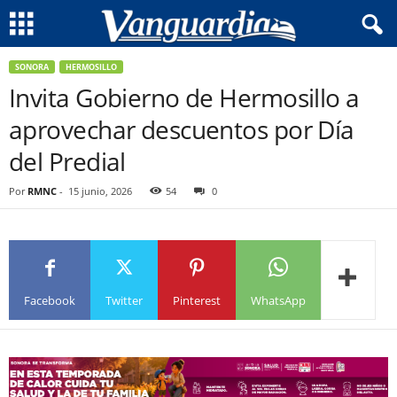
SONORA
HERMOSILLO
Invita Gobierno de Hermosillo a
aprovechar descuentos por Día
del Predial
Por
RMNC
-
15 junio, 2026
54
0
Facebook
Twitter
Pinterest
WhatsApp