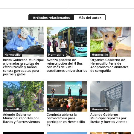
Artículos relacionados
Más del autor
Hermosillo
Hermosillo
Hermosillo
Invita Gobierno Municipal
Avanza proceso de
Organiza Gobierno de
a jornadas gratuitas de
reinscripción del H Bus
Hermosillo Feria de
esterilización y baños
con más de 2 mil
Adopciones de animales
contra garrapatas para
estudiantes universitarios
de compañía
perros y gatos
Hermosillo
Hermosillo
Hermosillo
Atiende Gobierno
Continúa abierta la
Atiende Gobierno
Municipal reportes por
convocatoria para
Municipal reportes por
lluvias y fuertes vientos
participar en Hermosillo
lluvias y fuertes vientos
47