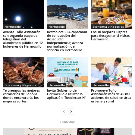
Hermosillo
Hermosillo
Economia y Negocios
Avanza Toño Astiazarán
Restablece CEA capacidad
Los 10 mejores lugares
con segunda etapa de
de conducción del
para desayunar si visitas
telegestión del
Acueducto
Hermosillo
alumbrado público en 12
Independencia; avanza
bulevares de Hermosillo
normalización del
servicio en Hermosillo
Economia y Negocios
Hermosillo
Hermosillo
Te traemos las mejores
Invita Gobierno de
Promueve Toño
carnicerías de Sonora
Hermosillo a utilizar la
Astiazarán más de 45 mil
donde encontrarás los
aplicación “Recolector H”
acciones de salud en área
mejores cortes
urbana y rural
- Publicidad -