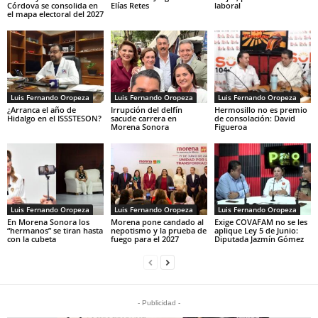
Córdova se consolida en
Elías Retes
laboral
el mapa electoral del 2027
Luis Fernando Oropeza
Luis Fernando Oropeza
Luis Fernando Oropeza
¿Arranca el año de
Irrupción del delfín
Hermosillo no es premio
Hidalgo en el ISSSTESON?
sacude carrera en
de consolación: David
Morena Sonora
Figueroa
Luis Fernando Oropeza
Luis Fernando Oropeza
Luis Fernando Oropeza
En Morena Sonora los
Morena pone candado al
Exige COVAFAM no se les
“hermanos” se tiran hasta
nepotismo y la prueba de
aplique Ley 5 de Junio:
con la cubeta
fuego para el 2027
Diputada Jazmín Gómez
- Publicidad -