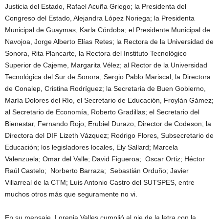
Justicia del Estado, Rafael Acuña Griego; la Presidenta del
Congreso del Estado, Alejandra López Noriega; la Presidenta
Municipal de Guaymas, Karla Córdoba; el Presidente Municipal de
Navojoa, Jorge Alberto Elías Retes; la Rectora de la Universidad de
Sonora, Rita Plancarte, la Rectora del Instituto Tecnológico
Superior de Cajeme, Margarita Vélez; al Rector de la Universidad
Tecnológica del Sur de Sonora, Sergio Pablo Mariscal; la Directora
de Conalep, Cristina Rodríguez; la Secretaria de Buen Gobierno,
María Dolores del Río, el Secretario de Educación, Froylán Gámez;
al Secretario de Economía, Roberto Gradillas; el Secretario del
Bienestar, Fernando Rojo; Erubiel Durazo, Director de Codeson; la
Directora del DIF Lizeth Vázquez; Rodrigo Flores, Subsecretario de
Educación; los legisladores locales, Ely Sallard; Marcela
Valenzuela; Omar del Valle; David Figueroa; Oscar Ortiz; Héctor
Raúl Castelo; Norberto Barraza; Sebastián Orduño; Javier
Villarreal de la CTM; Luis Antonio Castro del SUTSPES, entre
muchos otros más que seguramente no vi.
En su mensaje, Lorenia Valles cumplió al pie de la letra con la