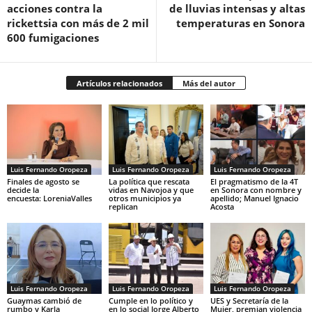
acciones contra la
de lluvias intensas y altas
rickettsia con más de 2 mil
temperaturas en Sonora
600 fumigaciones
Artículos relacionados
Más del autor
Luis Fernando Oropeza
Luis Fernando Oropeza
Luis Fernando Oropeza
Finales de agosto se
La política que rescata
El pragmatismo de la 4T
decide la
vidas en Navojoa y que
en Sonora con nombre y
encuesta: LoreniaValles
otros municipios ya
apellido; Manuel Ignacio
replican
Acosta
Luis Fernando Oropeza
Luis Fernando Oropeza
Luis Fernando Oropeza
Guaymas cambió de
Cumple en lo político y
UES y Secretaría de la
rumbo y Karla
en lo social Jorge Alberto
Mujer, premian violencia