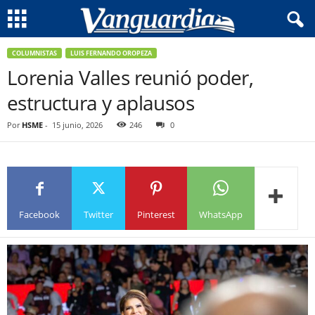
COLUMNISTAS
LUIS FERNANDO OROPEZA
Lorenia Valles reunió poder,
estructura y aplausos
Por
HSME
-
15 junio, 2026
246
0
Facebook
Twitter
Pinterest
WhatsApp