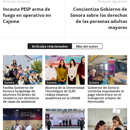
Artículo anterior
Artículo siguiente
Incauta PESP arma de
Concientiza Gobierno de
fuego en operativo en
Sonora sobre los derechos
Cajeme
de las personas adultas
mayores
Artículos relacionados
Más del autor
Sonora
Sonora
Sonora
Facilita Gobierno de
Alumna de la Universidad
Gobierno de Sonora
Sonora hospedaje de
Tecnológica de SLRC
continúa impulsando el
alumnos foráneos de
realiza estancia
pago electrónico en el
Unisierra con directorio
académica en la UNAM
transporte urbano de
de casas de asistencia
Hermosillo