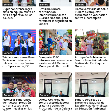
Sonora
Sonora
Sonora
Dupla sonorense logró
Reafirma Durazo
Llama Secretaría de Salud
plata en equipo mixto en
coordinación
Pública a completar
el tiro deportivo de los
interinstitucional con
esquemas de vacunación
JCC 2026
Guardia Nacional para
contra el sarampión
fortalecer la seguridad en
Sonora
Sonora
Sonora
Sonora
Triatleta sonorense Rosa
Comparte SSPC
Acompaña Gobierno de
Tapia conquista oro en
información preventiva a
Sonora las actividades del
relevos mixtos y finaliza
locatarios del Mercado
Festival del Río Yaqui en
con 3 preseas en JCC
Municipal de Hermosillo
Ónavas
Sonora
Sonora
Sonora
Pistoleros sonorenses
Ofrece Gobierno de
Sonora será sede de
demuestran precisión
Sonora asesoría laboral
Encuentro Nacional de
con una cosecha de
gratuita a través del
Experiencias Normalistas
cuatro medallas en los
Procurador de la Defensa
en Educación Ambiental