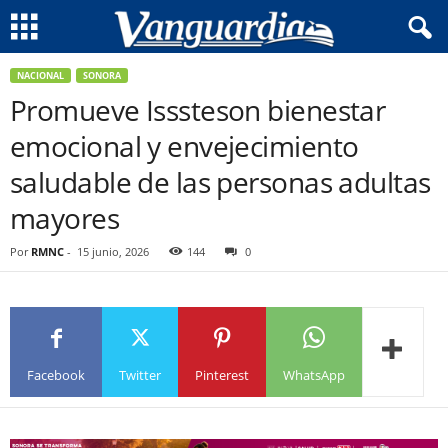
NACIONAL
SONORA
Promueve Isssteson bienestar
emocional y envejecimiento
saludable de las personas adultas
mayores
Por
RMNC
-
15 junio, 2026
144
0
Facebook
Twitter
Pinterest
WhatsApp