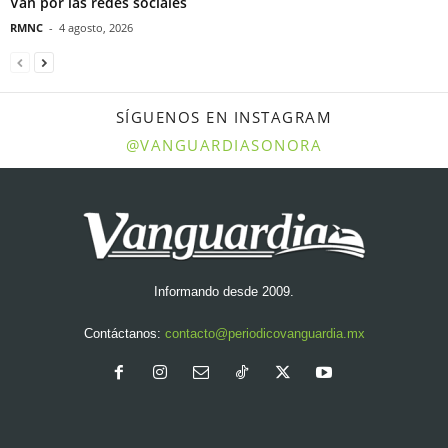
Van por las redes sociales
RMNC
-
4 agosto, 2026
SÍGUENOS EN INSTAGRAM
@VANGUARDIASONORA
Informando desde 2009.
Contáctanos:
contacto@periodicovanguardia.mx