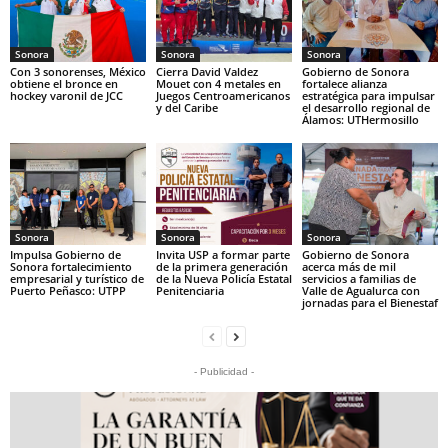
Sonora
Sonora
Sonora
Con 3 sonorenses, México
Cierra David Valdez
Gobierno de Sonora
obtiene el bronce en
Mouet con 4 metales en
fortalece alianza
hockey varonil de JCC
Juegos Centroamericanos
estratégica para impulsar
y del Caribe
el desarrollo regional de
Álamos: UTHermosillo
Sonora
Sonora
Sonora
Impulsa Gobierno de
Invita USP a formar parte
Gobierno de Sonora
Sonora fortalecimiento
de la primera generación
acerca más de mil
empresarial y turístico de
de la Nueva Policía Estatal
servicios a familias de
Puerto Peñasco: UTPP
Penitenciaria
Valle de Agualurca con
jornadas para el Bienestaf
- Publicidad -