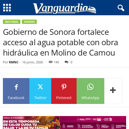
NACIONAL
SONORA
Gobierno de Sonora fortalece
acceso al agua potable con obra
hidráulica en Molino de Camou
Por
RMNC
-
16 junio, 2026
145
0
Facebook
Twitter
Pinterest
WhatsApp