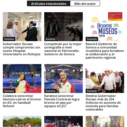
Artículos relacionados
Más del autor
Sonora
Sonora
Sonora
Gobernador Durazo
Competirán por la mejor
Reunirá Gobierno de
cumple compromiso con
coreografía a nivel
Sonora a comunidad
nuevo Hospital
nacional en Hermosillo:
museística para fortalecer
Universitario en Etchojoa
Gobierno de Sonora
la colaboración y el
patrimonio regional
Sonora
Sonora
Sonora
Colabora sonorense
Karateca sonorense
Destina Gobernador
Gemma Leal en el bronce
Pamela Contreras logra
Durazo más de 254
en JCC en handball
bronce en jata por
millones en acciones de
femenil
equipos en JCC
vivienda para familias
vulnerables