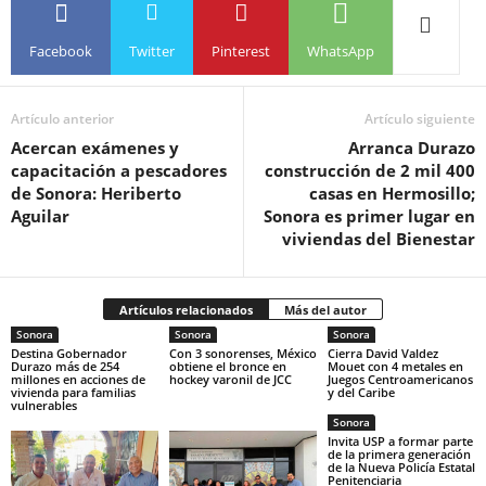
Facebook
Twitter
Pinterest
WhatsApp
Artículo anterior
Artículo siguiente
Acercan exámenes y
Arranca Durazo
capacitación a pescadores
construcción de 2 mil 400
de Sonora: Heriberto
casas en Hermosillo;
Aguilar
Sonora es primer lugar en
viviendas del Bienestar
Artículos relacionados
Más del autor
Sonora
Sonora
Sonora
Destina Gobernador
Con 3 sonorenses, México
Cierra David Valdez
Durazo más de 254
obtiene el bronce en
Mouet con 4 metales en
millones en acciones de
hockey varonil de JCC
Juegos Centroamericanos
vivienda para familias
y del Caribe
vulnerables
Sonora
Invita USP a formar parte
de la primera generación
de la Nueva Policía Estatal
Penitenciaria