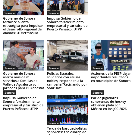
Sonora
Sonora
Gobierno de Sonora
Impulsa Gobierno de
fortalece alianza
Sonora fortalecimiento
estratégica para impulsar
empresarial y turístico de
el desarrollo regional de
Puerto Peñasco: UTPP
Álamos: UTHermosillo
Sonora
Sonora
Sonora
Gobierno de Sonora
Policías Estatales,
Acciones de la PESP dejan
acerca más de mil
solidarios con causas
importantes resultados
servicios a familias de
nobles, responden a la
en municipios de Sonora
Valle de Agualurca con
campaña “Reciclando por
jornadas para el Bienestaf
Sonrisas”
Sonora
Sonora
Impulsa Gobierno de
Par de jugadoras
Sonora fortalecimiento
sonorenses de hockey
empresarial y turístico de
obtienen plata con
Puerto Peñasco: UTPP
México en los JCC 2026
Sonora
Tercia de basquetbolistas
sonorenses se cubren de