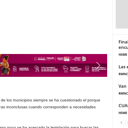
Fina
encu
HSME
Las 
RMNC
Van 
RMNC
d de los municipios siempre se ha cuestionado el porque
CUA
ras inconclusas cuando corresponden a necesidades
HSME
no poco se ha acercado la legislación para buscar las