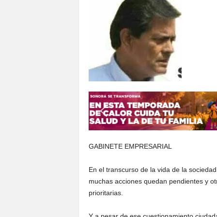
S
o
n
o
r
a
GABINETE EMPRESARIAL
En el transcurso de la vida de la socieda
muchas acciones quedan pendientes y ot
prioritarias.
Y a pesar de ese cuestionamiento ciudada