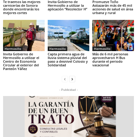
Te traemos las mejores
Invita Gobierno de
Promueve Toño
carnicerías de Sonora
Hermosillo a utilizar la
Astiazarán más de 45 mil
donde encontrarás los
aplicación “Recolector H”
acciones de salud en área
mejores cortes
urbana y rural
Hermosillo
Hermosillo
Hermosillo
Invita Gobierno de
Capta primera agua de
Más de 6 mil personas
Hermosillo a utilizar el
lluvia sistema pluvial del
aprovecharon H Bus
Centro de Economía
paso a desnivel Colosio y
durante el periodo
Circular al exterior del
Solidaridad
vacacional
Panteón Yáñez
- Publicidad -