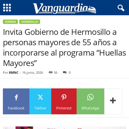
SONORA
HERMOSILLO
Invita Gobierno de Hermosillo a
personas mayores de 55 años a
incorporarse al programa “Huellas
Mayores”
Por
RMNC
-
16 junio, 2026
56
0
Facebook
Twitter
Pinterest
WhatsApp