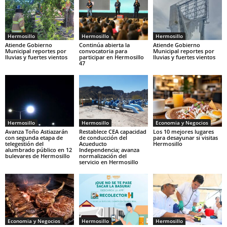
Hermosillo
Hermosillo
Hermosillo
Atiende Gobierno
Continúa abierta la
Atiende Gobierno
Municipal reportes por
convocatoria para
Municipal reportes por
lluvias y fuertes vientos
participar en Hermosillo
lluvias y fuertes vientos
47
Hermosillo
Hermosillo
Economia y Negocios
Avanza Toño Astiazarán
Restablece CEA capacidad
Los 10 mejores lugares
con segunda etapa de
de conducción del
para desayunar si visitas
telegestión del
Acueducto
Hermosillo
alumbrado público en 12
Independencia; avanza
bulevares de Hermosillo
normalización del
servicio en Hermosillo
Economia y Negocios
Hermosillo
Hermosillo