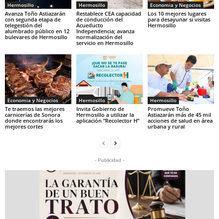
Hermosillo
Hermosillo
Economia y Negocios
Avanza Toño Astiazarán
Restablece CEA capacidad
Los 10 mejores lugares
con segunda etapa de
de conducción del
para desayunar si visitas
telegestión del
Acueducto
Hermosillo
alumbrado público en 12
Independencia; avanza
bulevares de Hermosillo
normalización del
servicio en Hermosillo
Economia y Negocios
Hermosillo
Hermosillo
Te traemos las mejores
Invita Gobierno de
Promueve Toño
carnicerías de Sonora
Hermosillo a utilizar la
Astiazarán más de 45 mil
donde encontrarás los
aplicación “Recolector H”
acciones de salud en área
mejores cortes
urbana y rural
- Publicidad -