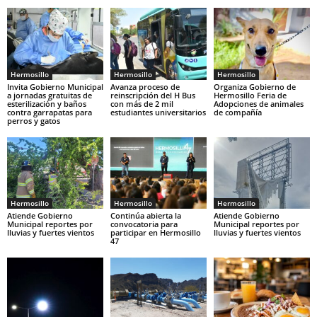
Hermosillo
Hermosillo
Hermosillo
Invita Gobierno Municipal
Avanza proceso de
Organiza Gobierno de
a jornadas gratuitas de
reinscripción del H Bus
Hermosillo Feria de
esterilización y baños
con más de 2 mil
Adopciones de animales
contra garrapatas para
estudiantes universitarios
de compañía
perros y gatos
Hermosillo
Hermosillo
Hermosillo
Atiende Gobierno
Continúa abierta la
Atiende Gobierno
Municipal reportes por
convocatoria para
Municipal reportes por
lluvias y fuertes vientos
participar en Hermosillo
lluvias y fuertes vientos
47