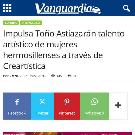
SONORA
HERMOSILLO
Impulsa Toño Astiazarán talento
artístico de mujeres
hermosillenses a través de
Creartística
Por
RMNC
-
17 junio, 2026
145
0
Facebook
Twitter
Pinterest
WhatsApp