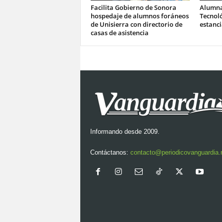
Facilita Gobierno de Sonora
Alumna
hospedaje de alumnos foráneos
Tecnoló
de Unisierra con directorio de
estanc
casas de asistencia
Informando desde 2009.
Contáctanos:
contacto@periodicovanguardia