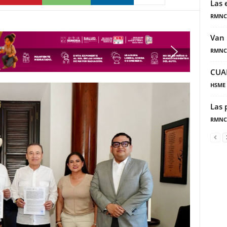
Las 
RMNC
Van 
RMNC
CUA
HSME
Las 
RMNC