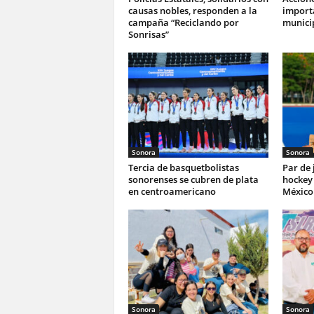
causas nobles, responden a la
import
campaña “Reciclando por
munici
Sonrisas”
Sonora
Sonora
Tercia de basquetbolistas
Par de
sonorenses se cubren de plata
hockey 
en centroamericano
México 
Sonora
Sonora