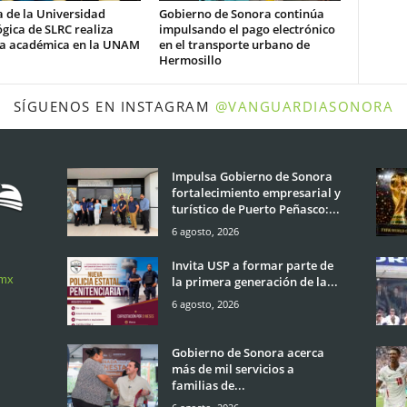
 de la Universidad
Gobierno de Sonora continúa
gica de SLRC realiza
impulsando el pago electrónico
ia académica en la UNAM
en el transporte urbano de
Hermosillo
SÍGUENOS EN INSTAGRAM
@VANGUARDIASONORA
Impulsa Gobierno de Sonora
fortalecimiento empresarial y
turístico de Puerto Peñasco:...
6 agosto, 2026
Invita USP a formar parte de
.mx
la primera generación de la...
6 agosto, 2026
Gobierno de Sonora acerca
más de mil servicios a
familias de...