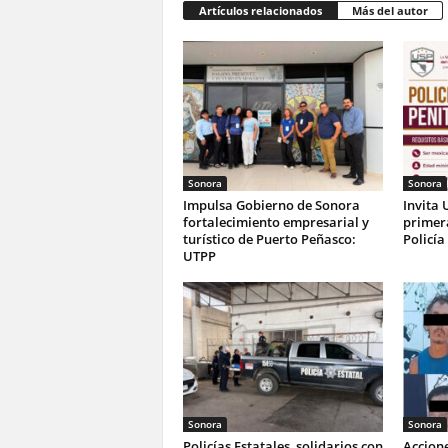
Artículos relacionados
Más del autor
Sonora
Sonora
Impulsa Gobierno de Sonora
Invita 
fortalecimiento empresarial y
primer
turístico de Puerto Peñasco:
Policía
UTPP
Sonora
Sonora
Policías Estatales, solidarios con
Accione