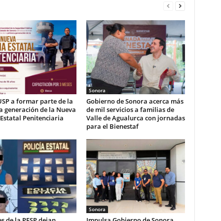
Sonora
USP a formar parte de la
Gobierno de Sonora acerca más
a generación de la Nueva
de mil servicios a familias de
 Estatal Penitenciaria
Valle de Agualurca con jornadas
para el Bienestaf
Sonora
s de la PESP dejan
Impulsa Gobierno de Sonora