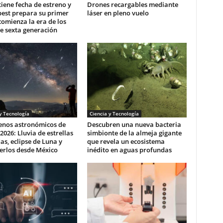
 tiene fecha de estreno y
Drones recargables mediante
pest prepara su primer
láser en pleno vuelo
comienza la era de los
e sexta generación
y Tecnología
Ciencia y Tecnología
nos astronómicos de
Descubren una nueva bacteria
2026: Lluvia de estrellas
simbionte de la almeja gigante
as, eclipse de Luna y
que revela un ecosistema
erlos desde México
inédito en aguas profundas