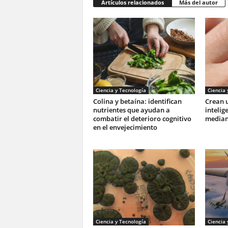
Artículos relacionados
Más del autor
Ciencia y Tecnología
Ciencia 
Colina y betaína: identifican
Crean u
nutrientes que ayudan a
intelig
combatir el deterioro cognitivo
mediant
en el envejecimiento
Ciencia y Tecnología
Ciencia 