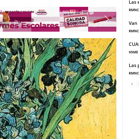
Las 
RMNC
Van 
RMNC
CUA
HSME
Las 
RMNC