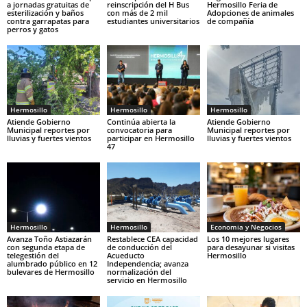
a jornadas gratuitas de
reinscripción del H Bus
Hermosillo Feria de
esterilización y baños
con más de 2 mil
Adopciones de animales
contra garrapatas para
estudiantes universitarios
de compañía
perros y gatos
Hermosillo
Hermosillo
Hermosillo
Atiende Gobierno
Continúa abierta la
Atiende Gobierno
Municipal reportes por
convocatoria para
Municipal reportes por
lluvias y fuertes vientos
participar en Hermosillo
lluvias y fuertes vientos
47
Hermosillo
Hermosillo
Economia y Negocios
Avanza Toño Astiazarán
Restablece CEA capacidad
Los 10 mejores lugares
con segunda etapa de
de conducción del
para desayunar si visitas
telegestión del
Acueducto
Hermosillo
alumbrado público en 12
Independencia; avanza
bulevares de Hermosillo
normalización del
servicio en Hermosillo