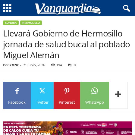
SONORA
HERMOSILLO
Llevará Gobierno de Hermosillo
jornada de salud bucal al poblado
Miguel Alemán
Por
RMNC
-
21 junio, 2026
194
0
Facebook
Twitter
Pinterest
WhatsApp