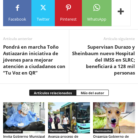
Facebook
Twitter
Pinterest
WhatsApp
Artículo anterior
Artículo siguiente
Pondrá en marcha Toño
Supervisan Durazo y
Astiazarán iniciativa de
Sheinbaum nuevo Hospital
jóvenes para mejorar
del IMSS en SLRC;
atención a ciudadanos con
beneficiará a 128 mil
“Tu Voz en QR”
personas
Artículos relacionados
Más del autor
Hermosillo
Hermosillo
Hermosillo
Invita Gobierno Municipal
Avanza proceso de
Organiza Gobierno de